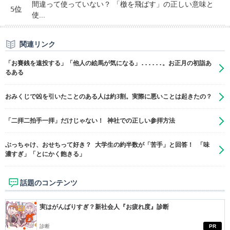
間違って使っていない？ 「檄を飛ばす」の正しい意味と
5位
使...
関連リンク
「お賽銭を遠投する」「他人の絵馬が気になる」......。お正月の初詣あ
るある
おみくじで凶を引いたことのある人は約3割。実際に悪いことは起きたの？
「二拝二拍手一拝」だけじゃない！ 神社での正しい参拝方法
ぶっちゃけ、おせちって好き？ 大学生の約半数が「苦手」と回答！ 「味
濃すぎ」「とにかく飽きる」
話題のコンテンツ
実はがんばりすぎ？新社会人『お疲れ度』診断
診断
PR