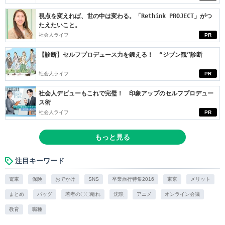
視点を変えれば、世の中は変わる。「Rethink PROJECT」がつ
たえたいこと。
社会人ライフ
PR
【診断】セルフプロデュース力を鍛える！ “ジブン観”診断
社会人ライフ
PR
社会人デビューもこれで完璧！ 印象アップのセルフプロデュー
ス術
社会人ライフ
PR
もっと見る
注目キーワード
電車
保険
おでかけ
SNS
卒業旅行特集2016
東京
メリット
まとめ
バッグ
若者の〇〇離れ
沈黙
アニメ
オンライン会議
教育
職種