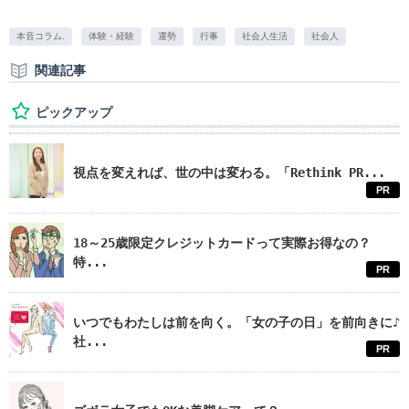
本音コラム.
体験・経験
運勢
行事
社会人生活
社会人
関連記事
ピックアップ
視点を変えれば、世の中は変わる。「Rethink PR...
PR
18～25歳限定クレジットカードって実際お得なの？
特...
PR
いつでもわたしは前を向く。「女の子の日」を前向きに♪
社...
PR