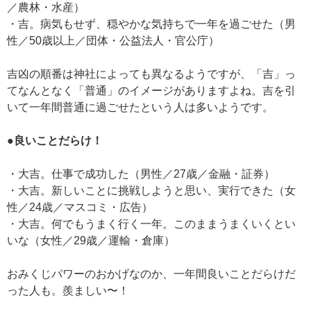
／農林・水産）
・吉。病気もせず、穏やかな気持ちで一年を過ごせた（男
性／50歳以上／団体・公益法人・官公庁）
吉凶の順番は神社によっても異なるようですが、「吉」っ
てなんとなく「普通」のイメージがありますよね。吉を引
いて一年間普通に過ごせたという人は多いようです。
●良いことだらけ！
・大吉。仕事で成功した（男性／27歳／金融・証券）
・大吉。新しいことに挑戦しようと思い、実行できた（女
性／24歳／マスコミ・広告）
・大吉。何でもうまく行く一年。このままうまくいくとい
いな（女性／29歳／運輸・倉庫）
おみくじパワーのおかげなのか、一年間良いことだらけだ
った人も。羨ましい〜！