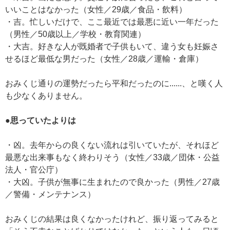
いいことはなかった（女性／29歳／食品・飲料）
・吉。忙しいだけで、ここ最近では最悪に近い一年だった
（男性／50歳以上／学校・教育関連）
・大吉。好きな人が既婚者で子供もいて、違う女も妊娠さ
せるほど最低な男だった（女性／28歳／運輸・倉庫）
おみくじ通りの運勢だったら平和だったのに......、と嘆く人
も少なくありません。
●思っていたよりは
・凶。去年からの良くない流れは引いていたが、それほど
最悪な出来事もなく終わりそう（女性／33歳／団体・公益
法人・官公庁）
・大凶。子供が無事に生まれたので良かった（男性／27歳
／警備・メンテナンス）
おみくじの結果は良くなかったけれど、振り返ってみると