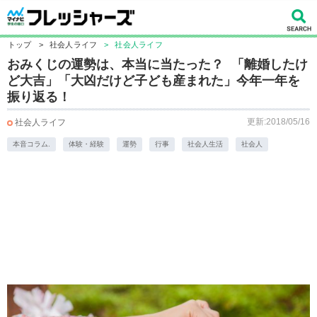
トップ
>
社会人ライフ
>
社会人ライフ
おみくじの運勢は、本当に当たった？ 「離婚したけ
ど大吉」「大凶だけど子ども産まれた」今年一年を
振り返る！
更新:2018/05/16
社会人ライフ
本音コラム.
体験・経験
運勢
行事
社会人生活
社会人