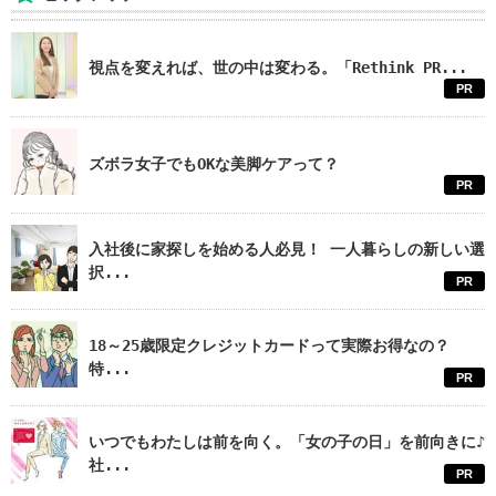
視点を変えれば、世の中は変わる。「Rethink PR...
PR
ズボラ女子でもOKな美脚ケアって？
PR
入社後に家探しを始める人必見！ 一人暮らしの新しい選
択...
PR
18～25歳限定クレジットカードって実際お得なの？
特...
PR
いつでもわたしは前を向く。「女の子の日」を前向きに♪
社...
PR