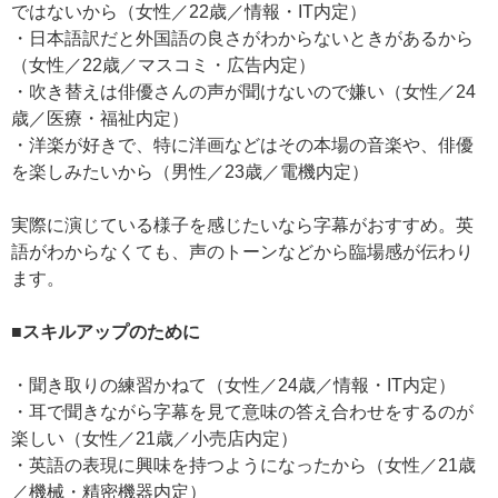
ではないから（女性／22歳／情報・IT内定）
・日本語訳だと外国語の良さがわからないときがあるから
（女性／22歳／マスコミ・広告内定）
・吹き替えは俳優さんの声が聞けないので嫌い（女性／24
歳／医療・福祉内定）
・洋楽が好きで、特に洋画などはその本場の音楽や、俳優
を楽しみたいから（男性／23歳／電機内定）
実際に演じている様子を感じたいなら字幕がおすすめ。英
語がわからなくても、声のトーンなどから臨場感が伝わり
ます。
■スキルアップのために
・聞き取りの練習かねて（女性／24歳／情報・IT内定）
・耳で聞きながら字幕を見て意味の答え合わせをするのが
楽しい（女性／21歳／小売店内定）
・英語の表現に興味を持つようになったから（女性／21歳
／機械・精密機器内定）