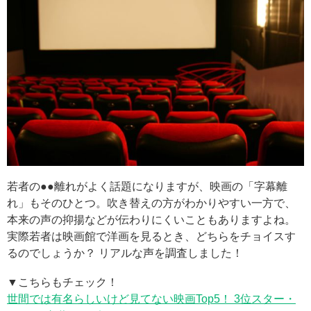
若者の●●離れがよく話題になりますが、映画の「字幕離
れ」もそのひとつ。吹き替えの方がわかりやすい一方で、
本来の声の抑揚などが伝わりにくいこともありますよね。
実際若者は映画館で洋画を見るとき、どちらをチョイスす
るのでしょうか？ リアルな声を調査しました！
▼こちらもチェック！
世間では有名らしいけど見てない映画Top5！ 3位スター・