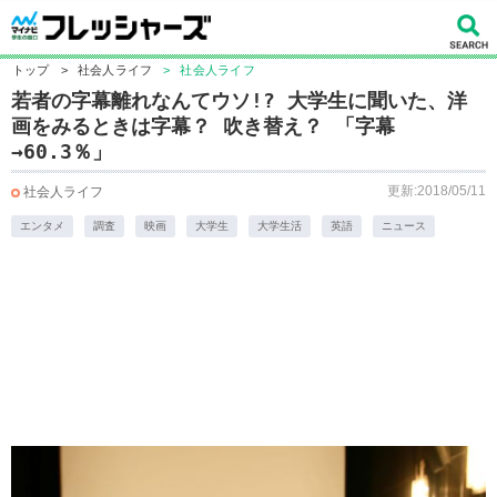
トップ
>
社会人ライフ
>
社会人ライフ
若者の字幕離れなんてウソ!? 大学生に聞いた、洋
画をみるときは字幕？ 吹き替え？ 「字幕
→60.3％」
更新:2018/05/11
社会人ライフ
エンタメ
調査
映画
大学生
大学生活
英語
ニュース