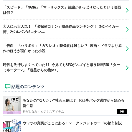
「スピード」「NANA」「マトリックス」続編がさっぱりだったという映画
は何？
大人にも大人気！ 「名探偵コナン」映画作品ランキング！ 3位ベイカー
街、2位ルパンVSコナン……
「告白」「ハリポタ」「ガリレオ」映像化は難しい？ 映画・ドラマより原
作のほうが面白かった小説
時代を先行しまくっていた!? 今見てもSFXがスゴイと思う映画5選「ター
ミネーター2」「遊星からの物体X」
話題のコンテンツ
あなたの“なりたい”社会人像は？ お仕事バッグ選びから始める
新生活
身だしなみ・ビジネスアイテム
PR
ウワサの真実がここにある！？ クレジットカードの都市伝説