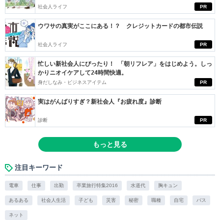
社会人ライフ
PR
ウワサの真実がここにある！？ クレジットカードの都市伝説
社会人ライフ
PR
忙しい新社会人にぴったり！ 「朝リフレア」をはじめよう。しっ
かりニオイケアして24時間快適。
身だしなみ・ビジネスアイテム
PR
実はがんばりすぎ？新社会人『お疲れ度』診断
診断
PR
もっと見る
注目キーワード
電車
仕事
出勤
卒業旅行特集2016
水道代
胸キュン
あるある
社会人生活
子ども
災害
秘密
職種
自宅
バス
ネット