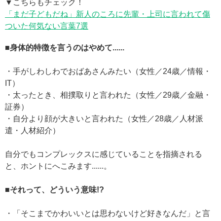
▼こちらもチェック！
「まだ子どもだね」新人のころに先輩・上司に言われて傷
ついた何気ない言葉7選
■身体的特徴を言うのはやめて......
・手がしわしわでおばあさんみたい（女性／24歳／情報・
IT）
・太ったとき、相撲取りと言われた（女性／29歳／金融・
証券）
・自分より顔が大きいと言われた（女性／28歳／人材派
遣・人材紹介）
自分でもコンプレックスに感じていることを指摘される
と、ホントにへこみます......。
■それって、どういう意味!?
・「そこまでかわいいとは思わないけど好きなんだ」と言