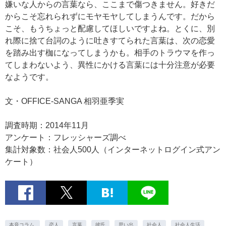
嫌いな人からの言葉なら、ここまで傷つきません。好きだ
からこそ忘れられずにモヤモヤしてしまうんです。だから
こそ、もうちょっと配慮してほしいですよね。とくに、別
れ際に捨て台詞のように吐きすてられた言葉は、次の恋愛
を踏み出す枷になってしまうかも。相手のトラウマを作っ
てしまわないよう、異性にかける言葉には十分注意が必要
なようです。
文・OFFICE-SANGA 相羽亜季実
調査時期：2014年11月
アンケート：フレッシャーズ調べ
集計対象数：社会人500人（インターネットログイン式アン
ケート）
本音コラム.
恋人
言葉
彼氏
思い出
社会人
社会人生活