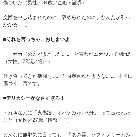
傷ついた（男性／34歳／金融・証券）
交際を申し込まれたのに、褒められたのに、なんだか引っ
かかる......。
■それを言っちゃ、おしまいよ
・「元カノの方がよかった......」と言われムカついて別れた
（女性／22歳／通信）
付き合ってきた期間を丸ごと否定されたような......。本当に
傷つく一言です。
■デリカシーがなさすぎる！
・好きな人に「火傷跡、オバケみたいだね」って言われた
こと（女性／27歳／情報・IT）
どんなに無邪気に言っても、「あの雲、ソフトクリームみ