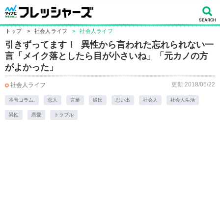
トップ
>
社会人ライフ
>
社会人ライフ
引きずってます！ 異性から言われた忘れられない一
言「メイク落としたら目が小さいね」「元カノの方
がよかった」
更新:2018/05/22
社会人ライフ
本音コラム.
恋人
言葉
彼氏
思い出
社会人
社会人生活
異性
恋愛
トラブル