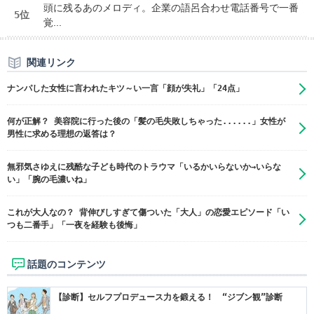
頭に残るあのメロディ。企業の語呂合わせ電話番号で一番
5位
覚...
関連リンク
ナンパした女性に言われたキツ～い一言「顔が失礼」「24点」
何が正解？ 美容院に行った後の「髪の毛失敗しちゃった......」女性が
男性に求める理想の返答は？
無邪気さゆえに残酷な子ども時代のトラウマ「いるかいらないか→いらな
い」「腕の毛濃いね」
これが大人なの？ 背伸びしすぎて傷ついた「大人」の恋愛エピソード「い
つも二番手」「一夜を経験も後悔」
話題のコンテンツ
【診断】セルフプロデュース力を鍛える！ “ジブン観”診断