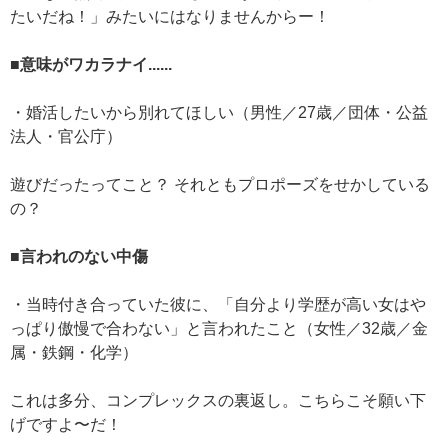
たいだね！」みたいにはなりませんからー！
■意味がワカラナイ......
・婚活したいから別れてほしい（男性／27歳／団体・公益
法人・官公庁）
遊びだったってこと？ それともプロポーズをせかしている
の？
■言われのない中傷
・当時付き合っていた彼に、「自分より学歴が高い女はや
っぱり傲慢で合わない」と言われたこと（女性／32歳／金
属・鉄鋼・化学）
これは多分、コンプレックスの裏返し。こちらこそ願い下
げですよ〜だ！