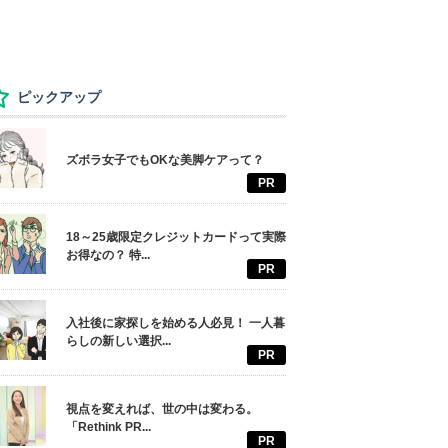
ピックアップ
ズボラ女子でもOKな美脚ケアって？
PR
18～25歳限定クレジットカードって実際
お得なの？ 特...
PR
入社後に家探しを始める人必見！ 一人暮
らしの新しい選択...
PR
視点を変えれば、世の中は変わる。
「Rethink PR...
PR