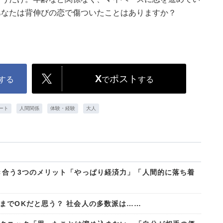
あなたは背伸びの恋で傷ついたことはありますか？
X
ポスト
する
で
する
ート
人間関係
体験・経験
大人
き合う3つのメリット「やっぱり経済力」「人間的に落ち着
までOKだと思う？ 社会人の多数派は……