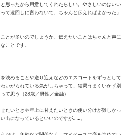
いと思ったから用意してくれたらしい。やさしいのはいい
ぶって遠回しに言わないで、ちゃんと伝えればよかった」
ることが多いのでしょうか。伝えたいことはちゃんと声に
切なことです。
店を決めることや送り迎えなどのエスコートをずっとして
かわいがられている気がしちゃって、結局うまくいかず別
って思う（28歳／男性／金融）
みせたいときや年上に甘えたいときの使い分けが難しかっ
になっているといいのですが......。
まうだけ。年齢など関係なく、マイペースに恋を進めてい