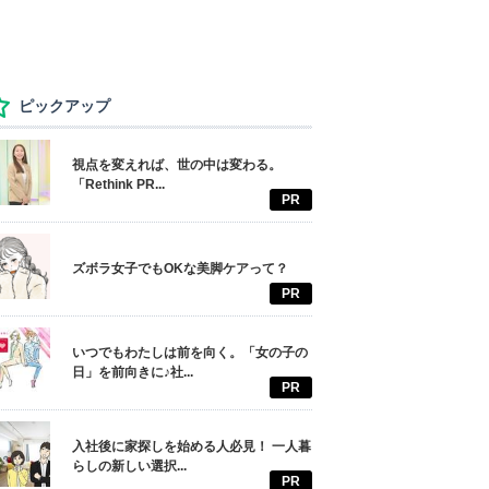
ピックアップ
視点を変えれば、世の中は変わる。
「Rethink PR...
PR
ズボラ女子でもOKな美脚ケアって？
PR
いつでもわたしは前を向く。「女の子の
日」を前向きに♪社...
PR
入社後に家探しを始める人必見！ 一人暮
らしの新しい選択...
PR