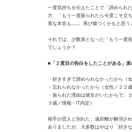
一度気持ちを伝えたことで「諦められ
方、「もう一度振られたら今度こそ立
実な本音も......。再び傷つくかもと
それでは、少数派となった「もう一度
でしょうか？
■「２度目の告白をしたことがある」派
・好きすぎて諦められなかったから（
・忘れられなかったから（女性／２２
・振られた理由は彼女がいたからで、
３歳／情報・IT内定）
相手が恋人と別れた、遠距離が解消さ
ありましたが、大多数はやはり「好き