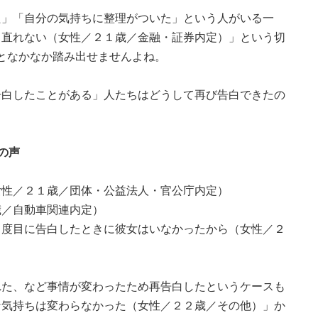
た」「自分の気持ちに整理がついた」という人がいる一
ち直れない（女性／２１歳／金融・証券内定）」という切
思うとなかなか踏み出せませんよね。
告白したことがある」人たちはどうして再び告白できたの
の声
女性／２１歳／団体・公益法人・官公庁内定）
歳／自動車関連内定）
２度目に告白したときに彼女はいなかったから（女性／２
れた、など事情が変わったため再告白したというケースも
な気持ちは変わらなかった（女性／２２歳／その他）」か