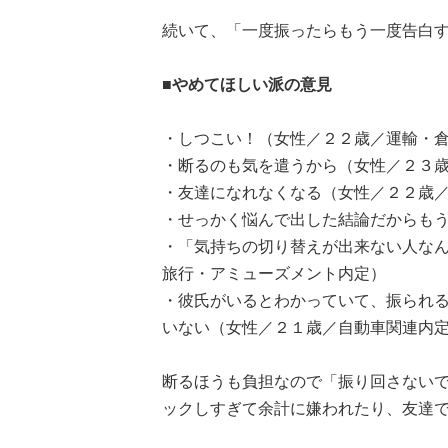
続いて、「一度振ったらもう一度告白
■やめてほしい派の意見
・しつこい！（女性／２２歳／運輸・
・断るのも気を遣うから（女性／２３
・友達になれなくなる（女性／２２歳
・せっかく悩んで出した結論だからも
・「気持ちの切り替えが出来ない人な
旅行・アミューズメント内定）
・彼氏がいるとわかっていて、振られ
いない（女性／２１歳／自動車関連内
断るほうも負担なので「振り回さない
ックしすぎて余計に嫌われたり、友達でい