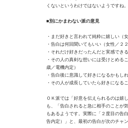
くないというわけではないようですね
■別にかまわない派の意見
・まだ好きと言われて純粋に嬉しい（
・告白は何回聞いてもいい（女性／２２
・それだけ好きだったんだと実感でき
・その人の真剣な想いには受けとめる
歳／電機内定）
・告白後に意識して好きになるかもし
・その人が成長していたら好きになる
ＯＫ派では「好意を伝えられるのは嬉
も、「告白されると急に相手のことが
もあるようです。実際に「２度目の告
告内定）」と、最初の告白が次のチャ