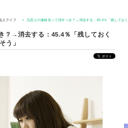
会人ライフ
>
元恋人の連絡先って消すべき？→消去する：45.4％「残してお
？→消去する：45.4％「残しておく
そう」