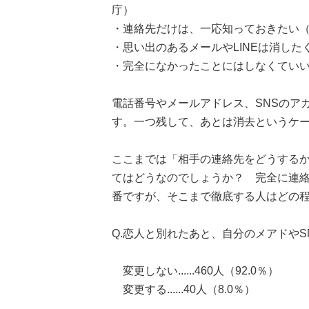
庁）
・連絡先だけは、一応知っておきたい（男
・思い出のあるメールやLINEは消した
・完全になかったことにはしなくていい
電話番号やメールアドレス、SNSのア
す。一つ残して、あとは消去というケ
ここまでは「相手の連絡先をどうする
てはどうなのでしょうか？ 完全に連
番ですが、そこまで徹底する人はどの
Q.恋人と別れたあと、自分のメアドや
変更しない......460人（92.0％）
変更する......40人（8.0％）