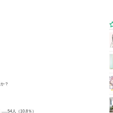
すか？
..54人（10.8％）