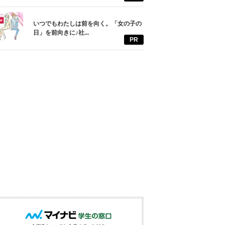
いつでもわたしは前を向く。「女の子の
日」を前向きに♪社...
PR