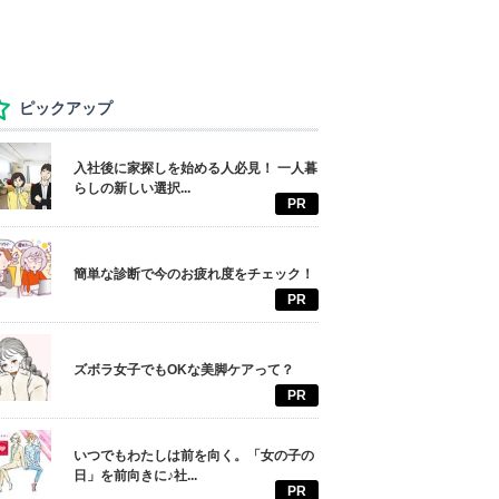
ピックアップ
入社後に家探しを始める人必見！ 一人暮
らしの新しい選択...
PR
簡単な診断で今のお疲れ度をチェック！
PR
ズボラ女子でもOKな美脚ケアって？
PR
いつでもわたしは前を向く。「女の子の
日」を前向きに♪社...
PR