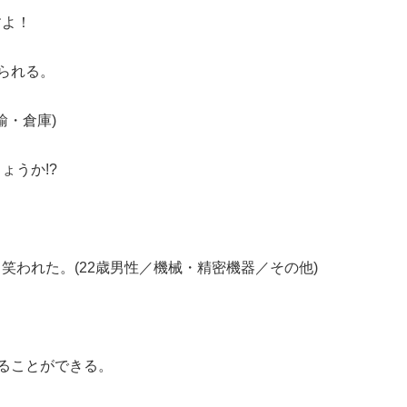
すよ！
られる。
輸・倉庫)
ょうか!?
笑われた。(22歳男性／機械・精密機器／その他)
ることができる。