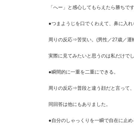
「へー」と感心してもらえたら勝ちで
●つまようじを口でくわえて、鼻に入れ
周りの反応⇒苦笑い。(男性／27歳／運
実際に見てみたいと思うのは私だけでし
●瞬間的に一重を二重にできる。
周りの反応⇒普段と違う顔だと言って、
同回答は他にもありました。
●自分のしゃっくりを一瞬で自在に止め