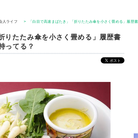
会人ライフ
>
「白目で高速まばたき」「折りたたみ傘を小さく畳める」履歴
折りたたみ傘を小さく畳める」履歴書
持ってる？