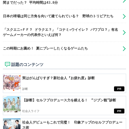
間までだった？ 平均時間は43.8分
日本の球場は同じ方角を向いて建てられている？ 野球のトリビアたち
「スクエニ→ＦＦ？ ドラクエ？」「コナミ→ウイイレ？ パワプロ？」有名
ゲームメーカーの代表作といえば何？
この時期にお薦め！ 夏にプレーしたくなるゲームたち
話題のコンテンツ
実はがんばりすぎ？新社会人『お疲れ度』診断
診断
PR
【診断】セルフプロデュース力を鍛える！ “ジブン観”診断
社会人ライフ
PR
社会人デビューもこれで完璧！ 印象アップのセルフプロデュー
ス術