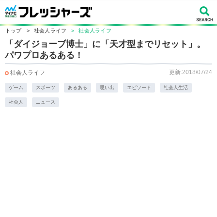
トップ
>
社会人ライフ
>
社会人ライフ
「ダイジョーブ博士」に「天才型までリセット」。
パワプロあるある！
更新:2018/07/24
社会人ライフ
ゲーム
スポーツ
あるある
思い出
エピソード
社会人生活
社会人
ニュース