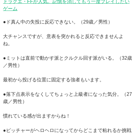
ドラクエ・FFが人気。記憶を消してもう一度プレイしたい
ゲーム
●ド真ん中の失投に反応できない。（29歳／男性）
大チャンスですが、意表を突かれると反応できませんよ
ね。
●ミットは直前で動かす派とクルクル回す派がいる。（32歳
／男性）
最初から投げる位置に固定する強者もいます。
●落下点表示をなくしてちょっと上級者になった気分。（27
歳／男性）
慣れている感が出ますからね！
●ピッチャーがヘロヘロになってからどこまで粘れるか挑戦