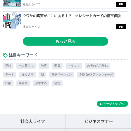
社会人ライフ
PR
ウワサの真実がここにある！？ クレジットカードの都市伝説
社会人ライフ
PR
もっと見る
注目キーワード
運転
一人暮らし
地震
配属
トラウマ
若者の〇〇離れ
デート
締め切り
朝
モチベーション
Z世代pickフレッシャーズ
印象
乗り物
おすすめ
寝坊
ページトップへ
社会人ライフ
ビジネスマナー