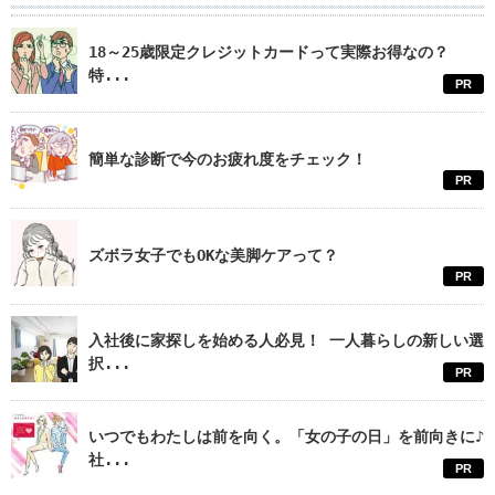
18～25歳限定クレジットカードって実際お得なの？
特...
PR
簡単な診断で今のお疲れ度をチェック！
PR
ズボラ女子でもOKな美脚ケアって？
PR
入社後に家探しを始める人必見！ 一人暮らしの新しい選
択...
PR
いつでもわたしは前を向く。「女の子の日」を前向きに♪
社...
PR