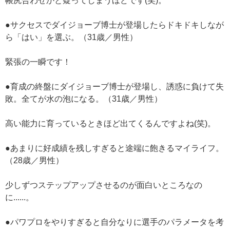
帳尻合わせかと疑ってしまうほどです(笑)。
●サクセスでダイジョーブ博士が登場したらドキドキしなが
ら「はい」を選ぶ。（31歳／男性）
緊張の一瞬です！
●育成の終盤にダイジョーブ博士が登場し、誘惑に負けて失
敗。全てが水の泡になる。（31歳／男性）
高い能力に育っているときほど出てくるんですよね(笑)。
●あまりに好成績を残しすぎると途端に飽きるマイライフ。
（28歳／男性）
少しずつステップアップさせるのが面白いところなの
に......。
●パワプロをやりすぎると自分なりに選手のパラメータを考