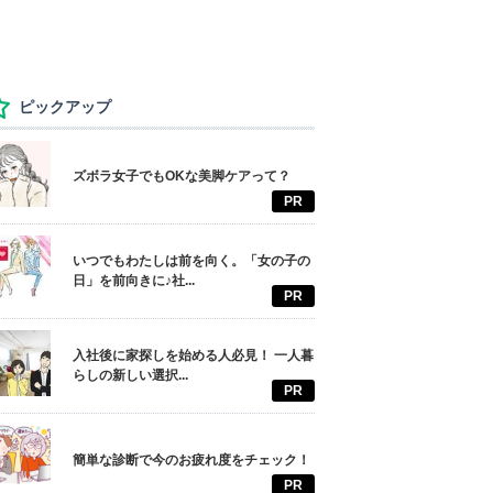
ピックアップ
ズボラ女子でもOKな美脚ケアって？
PR
いつでもわたしは前を向く。「女の子の
日」を前向きに♪社...
PR
入社後に家探しを始める人必見！ 一人暮
らしの新しい選択...
PR
簡単な診断で今のお疲れ度をチェック！
PR