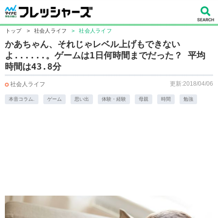
トップ
>
社会人ライフ
>
社会人ライフ
かあちゃん、それじゃレベル上げもできない
よ......。ゲームは1日何時間までだった？ 平均
時間は43.8分
更新:2018/04/06
社会人ライフ
本音コラム.
ゲーム
思い出
体験・経験
母親
時間
勉強