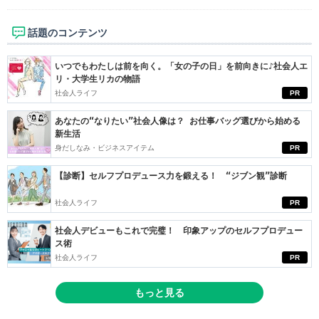
話題のコンテンツ
いつでもわたしは前を向く。「女の子の日」を前向きに♪社会人エ
リ・大学生リカの物語
社会人ライフ
PR
あなたの“なりたい”社会人像は？ お仕事バッグ選びから始める
新生活
身だしなみ・ビジネスアイテム
PR
【診断】セルフプロデュース力を鍛える！ “ジブン観”診断
社会人ライフ
PR
社会人デビューもこれで完璧！ 印象アップのセルフプロデュー
ス術
社会人ライフ
PR
もっと見る