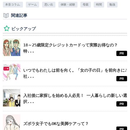
本音コラム.
ゲーム
思い出
体験・経験
母親
時間
勉強
関連記事
ピックアップ
18～25歳限定クレジットカードって実際お得なの？
特...
PR
いつでもわたしは前を向く。「女の子の日」を前向きに♪
社...
PR
入社後に家探しを始める人必見！ 一人暮らしの新しい選
択...
PR
ズボラ女子でもOKな美脚ケアって？
PR