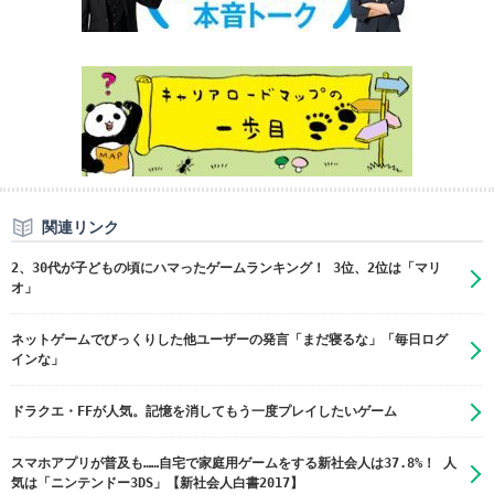
関連リンク
2、30代が子どもの頃にハマったゲームランキング！ 3位、2位は「マリ
オ」
ネットゲームでびっくりした他ユーザーの発言「まだ寝るな」「毎日ログ
インな」
ドラクエ・FFが人気。記憶を消してもう一度プレイしたいゲーム
スマホアプリが普及も……自宅で家庭用ゲームをする新社会人は37.8%！ 人
気は「ニンテンドー3DS」【新社会人白書2017】