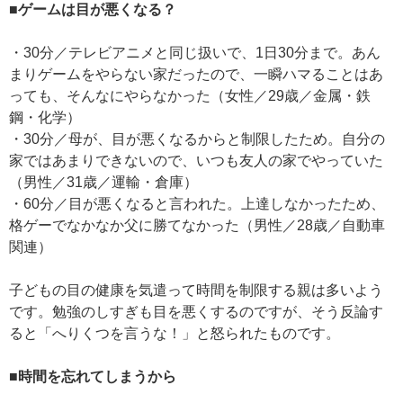
■ゲームは目が悪くなる？
・30分／テレビアニメと同じ扱いで、1日30分まで。あん
まりゲームをやらない家だったので、一瞬ハマることはあ
っても、そんなにやらなかった（女性／29歳／金属・鉄
鋼・化学）
・30分／母が、目が悪くなるからと制限したため。自分の
家ではあまりできないので、いつも友人の家でやっていた
（男性／31歳／運輸・倉庫）
・60分／目が悪くなると言われた。上達しなかったため、
格ゲーでなかなか父に勝てなかった（男性／28歳／自動車
関連）
子どもの目の健康を気遣って時間を制限する親は多いよう
です。勉強のしすぎも目を悪くするのですが、そう反論す
ると「へりくつを言うな！」と怒られたものです。
■時間を忘れてしまうから