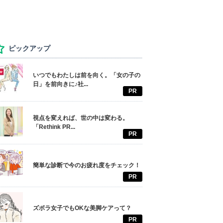
ピックアップ
いつでもわたしは前を向く。「女の子の
日」を前向きに♪社...
PR
視点を変えれば、世の中は変わる。
「Rethink PR...
PR
簡単な診断で今のお疲れ度をチェック！
PR
ズボラ女子でもOKな美脚ケアって？
PR