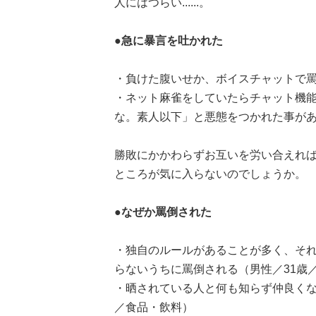
人にはつらい......。
●急に暴言を吐かれた
・負けた腹いせか、ボイスチャットで罵
・ネット麻雀をしていたらチャット機
な。素人以下」と悪態をつかれた事があ
勝敗にかかわらずお互いを労い合えれ
ところが気に入らないのでしょうか。
●なぜか罵倒された
・独自のルールがあることが多く、そ
らないうちに罵倒される（男性／31歳
・晒されている人と何も知らず仲良くな
／食品・飲料）