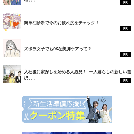
特...
PR
簡単な診断で今のお疲れ度をチェック！
PR
ズボラ女子でもOKな美脚ケアって？
PR
入社後に家探しを始める人必見！ 一人暮らしの新しい選
択...
PR