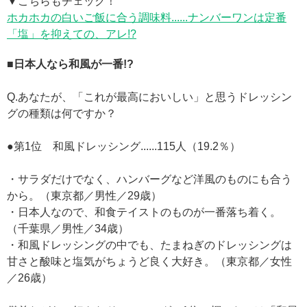
▼こちらもチェック！
ホカホカの白いご飯に合う調味料......ナンバーワンは定番
「塩」を抑えての、アレ!?
■日本人なら和風が一番!?
Q.あなたが、「これが最高においしい」と思うドレッシン
グの種類は何ですか？
●第1位 和風ドレッシング......115人（19.2％）
・サラダだけでなく、ハンバーグなど洋風のものにも合う
から。（東京都／男性／29歳）
・日本人なので、和食テイストのものが一番落ち着く。
（千葉県／男性／34歳）
・和風ドレッシングの中でも、たまねぎのドレッシングは
甘さと酸味と塩気がちょうど良く大好き。（東京都／女性
／26歳）