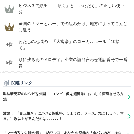
ビジネスで頻出！ 「頂く」と「いただく」の正しい使い
分...
全国の「グーとパー」での組み分け、地方によってこんな
に違う
わたしの地域の、「大富豪」のローカルルール「10捨
4位
て」...
頭に残るあのメロディ。企業の語呂合わせ電話番号で一番
5位
覚...
関連リンク
料理研究家のレシピを公開！ コンビニ飯を超簡単においしく変身させる方
法
激論！ 「目玉焼き」にかける調味料。しょうゆ、ソース、塩こしょう、マ
ヨ。半数以上が選んだのは......？
「マーガリンに味の素」「納豆マヨ」あなたの究極の「食パンの友」はな