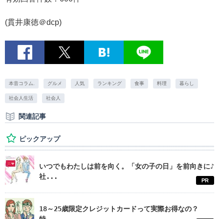
(貫井康徳＠dcp)
本音コラム.
グルメ
人気
ランキング
食事
料理
暮らし
社会人生活
社会人
関連記事
ピックアップ
いつでもわたしは前を向く。「女の子の日」を前向きに♪
社...
PR
18～25歳限定クレジットカードって実際お得なの？