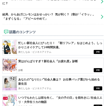
に？
結局、からあげにレモンはおせっかい？ 気が利く？ 2割が「イラッ」。
「まずくなる」「アピールやめて」
話題のコンテンツ
忙しい新社会人にぴったり！ 「朝リフレア」をはじめよう。しっ
かりニオイケアして24時間快適。
身だしなみ・ビジネスアイテム
PR
実はがんばりすぎ？新社会人『お疲れ度』診断
診断
PR
あなたの“なりたい”社会人像は？ お仕事バッグ選びから始める
新生活
身だしなみ・ビジネスアイテム
PR
いつでもわたしは前を向く。「女の子の日」を前向きに♪社会人エ
リ・大学生リカの物語