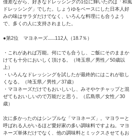
僅差ながら、好きなドレッシングの1位に輝いたのは「和風
ドレッシング」でした。しょうゆをベースにした日本人好
みの味はサラダだけでなく、いろんな料理にも合うよう
で、多くの人に支持されました。
●第2位 マヨネーズ......112人（18.7％）
・これがあれば万能。何にでも合うし、ご飯にそのままか
けても十分においしく頂ける。（埼玉県／男性／50歳以
上）
・いろんなドレッシングを試したが最終的にはこれが欲し
くなる。（埼玉県／男性／37歳）
・マヨネーズだけでもおいしいし、みそやケチャップと混
ぜてもおいしいので万能だと思う。（広島県／女性／30
歳）
次に多かったのはシンプルな「マヨネーズ」。マヨラーと
呼ばれる人がいるほど愛好家の多い調味料ですよね。マヨ
ネーズ単体だけでなく、他の調味料とミックスさせてもお