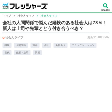
トップ
>
社会人ライフ
>
社会人ライフ
会社の人間関係で悩んだ経験のある社会人は78％！
新人は上司や先輩とどう付き合うべき？
更新:2018/08/07
社会人ライフ
職場
人間関係
悩み
会社
新社会人
コミュニケーション
世代
先輩・上司
同期