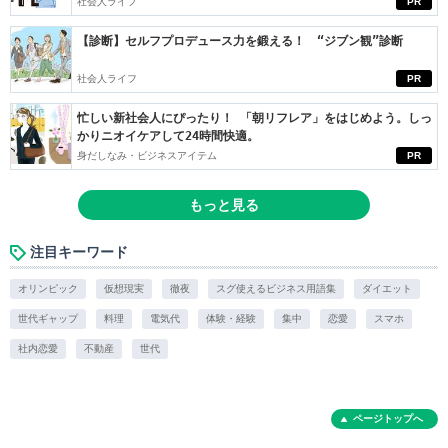
社会人ライフ
PR
【診断】セルフプロデュース力を鍛える！ “ジブン観”診断
社会人ライフ
PR
忙しい新社会人にぴったり！ 「朝リフレア」をはじめよう。しっ
かりニオイケアして24時間快適。
身だしなみ・ビジネスアイテム
PR
もっと見る
注目キーワード
オリンピック
仮想現実
徹夜
スグ使えるビジネス用語集
ダイエット
世代ギャップ
料理
電気代
体験・経験
集中
恋愛
スマホ
社内恋愛
不動産
世代
ページトップへ