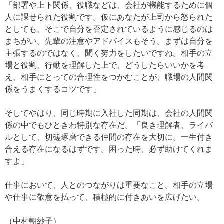
「部署や上下関係、役職などは、会社が機能するために個
人に課せられた役割です。仮にあなたが上司から怒られた
としても、そこで自分を否定されているように感じるのは
まちがい。先輩の注意やアドバイスもそう。まずは自分を
主張するのではなく、聞く努力をしたいですね。相手の立
場と役割、行動を理解した上で、どうしたらいいかを考
え、相手にとっての合理性をつかむことが、職場の人間関
係をうまくするコツです」
そしてやはり、同じ時期に入社した同期は、会社の人間関
係の中でもひときわ特別な存在だ。「良き理解者、ライバ
ルとして、切磋琢磨できる仲間の存在を大切に。一生付き
合える存在になるはずです。困った時、必ず助けてくれま
すよ」
仕事において、人とのつながりは重要なこと。相手の立場
や仕事に敬意を払って、積極的に付きあいを広げたい。
（中村朝紗子）