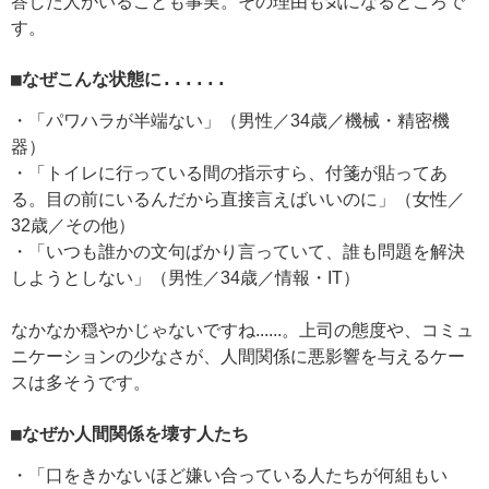
答した人がいることも事実。その理由も気になるところで
す。
■なぜこんな状態に......
・「パワハラが半端ない」（男性／34歳／機械・精密機
器）
・「トイレに行っている間の指示すら、付箋が貼ってあ
る。目の前にいるんだから直接言えばいいのに」（女性／
32歳／その他）
・「いつも誰かの文句ばかり言っていて、誰も問題を解決
しようとしない」（男性／34歳／情報・IT）
なかなか穏やかじゃないですね......。上司の態度や、コミュ
ニケーションの少なさが、人間関係に悪影響を与えるケー
スは多そうです。
■なぜか人間関係を壊す人たち
・「口をきかないほど嫌い合っている人たちが何組もい