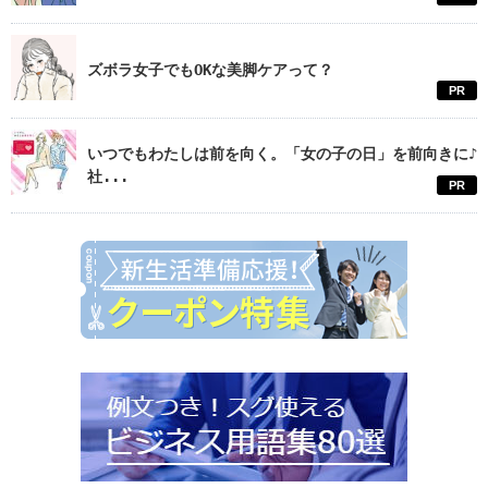
ズボラ女子でもOKな美脚ケアって？
PR
いつでもわたしは前を向く。「女の子の日」を前向きに♪
社...
PR