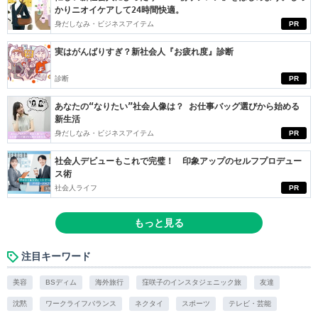
かりニオイケアして24時間快適。
身だしなみ・ビジネスアイテム
PR
実はがんばりすぎ？新社会人『お疲れ度』診断
診断
PR
あなたの“なりたい”社会人像は？ お仕事バッグ選びから始める
新生活
身だしなみ・ビジネスアイテム
PR
社会人デビューもこれで完璧！ 印象アップのセルフプロデュー
ス術
社会人ライフ
PR
もっと見る
注目キーワード
美容
BSディム
海外旅行
窪咲子のインスタジェニック旅
友達
沈黙
ワークライフバランス
ネクタイ
スポーツ
テレビ・芸能