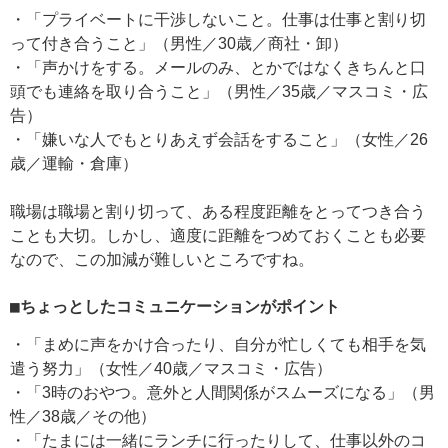
・「プライベートに干渉しないこと。仕事は仕事と割り切
って付き合うこと」（男性／30歳／商社・卸）
・「声かけをする。メールのみ、とかではなくきちんと口
頭でも連絡を取り合うこと」（男性／35歳／マスコミ・広
告）
・「嫌いな人でもとりあえず会話をすること」（女性／26
歳／運輸・倉庫）
職場は職場と割り切って、ある程度距離をとってつき合う
ことも大切。しかし、適度に距離をつめておくことも必要
なので、この加減が難しいところですね。
■ちょっとしたコミュニケーションがポイント
・「まめに声をかけ合ったり、自分が忙しくても相手を気
遣う努力」（女性／40歳／マスコミ・広告）
・「3時のおやつ。意外と人間関係がスムーズになる」（男
性／38歳／その他）
・「たまには一緒にランチに行ったりして、仕事以外のコ