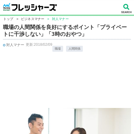
トップ
>
ビジネスマナー
>
対人マナー
職場の人間関係を良好にするポイント「プライベー
トに干渉しない」「3時のおやつ」
更新:2018/02/09
対人マナー
職場
人間関係