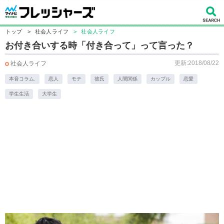
トップ
>
社会人ライフ
>
社会人ライフ
お付き合いする時「付き合って」って言った？
更新:2018/08/22
社会人ライフ
本音コラム.
恋人
モテ
彼氏
人間関係
カップル
恋愛
学生生活
大学生