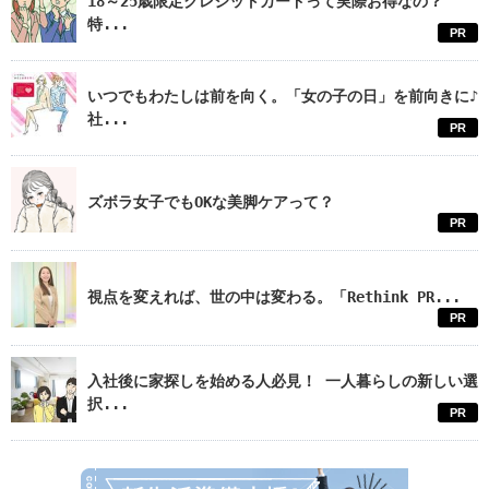
18～25歳限定クレジットカードって実際お得なの？
特...
PR
いつでもわたしは前を向く。「女の子の日」を前向きに♪
社...
PR
ズボラ女子でもOKな美脚ケアって？
PR
視点を変えれば、世の中は変わる。「Rethink PR...
PR
入社後に家探しを始める人必見！ 一人暮らしの新しい選
択...
PR