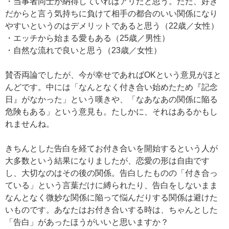
・当事者同士が納得していればアリだと思う。ただ、好き
だからと言う気持ちに負けて相手の都合のいい関係になり
やすいというのはデメリットであると思う（22歳／女性）
・エッチから始まる愛もある（25歳／男性）
・自然な流れで良いと思う（23歳／女性）
賛否両論でしたが、今が幸せであればOKという意見がほと
んどです。中には「なんとなく付き合い始めたため『記念
日』がなかった」という嘆きや、「なあなあの関係に陥る
危険もある」という意見も。たしかに、それはあるかもし
れませんね。
きちんとした告白を経てお付き合いを開始するという人が
大多数という結果になりましたが、恋愛の形は自由です
し、大切なのはその後の関係。告白したものの「付き合っ
ている」という言葉だけに縛られたり、告白をしないまま
なんとなく微妙な関係に陥って悩んだりする関係は避けた
いものです。あなたはお付き合いする時は、ちゃんとした
「告白」があったほうがいいと思いますか？