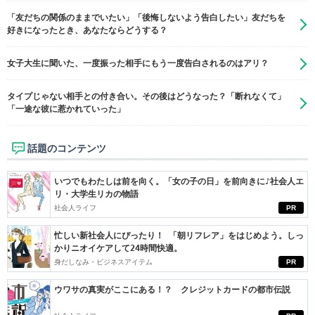
「友だちの関係のままでいたい」「後悔しないよう告白したい」友だちを
好きになったとき、あなたならどうする？
女子大生に聞いた、一度振った相手にもう一度告白されるのはアリ？
タイプじゃない相手との付き合い。その後はどうなった？「断れなくて」
「一途な彼に惹かれていった」
話題のコンテンツ
いつでもわたしは前を向く。「女の子の日」を前向きに♪社会人エ
リ・大学生リカの物語
社会人ライフ
PR
忙しい新社会人にぴったり！ 「朝リフレア」をはじめよう。しっ
かりニオイケアして24時間快適。
身だしなみ・ビジネスアイテム
PR
ウワサの真実がここにある！？ クレジットカードの都市伝説