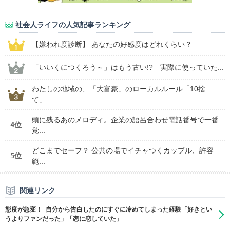
社会人ライフの人気記事ランキング
【嫌われ度診断】 あなたの好感度はどれくらい？
「いいくにつくろう～」はもう古い!? 実際に使っていた...
わたしの地域の、「大富豪」のローカルルール「10捨
て」...
頭に残るあのメロディ。企業の語呂合わせ電話番号で一番
4位
覚...
どこまでセーフ？ 公共の場でイチャつくカップル、許容
5位
範...
関連リンク
態度が急変！ 自分から告白したのにすぐに冷めてしまった経験「好きとい
うよりファンだった」「恋に恋していた」