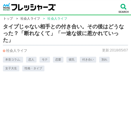
トップ
>
社会人ライフ
>
社会人ライフ
タイプじゃない相手との付き合い。その後はどうな
った？「断れなくて」「一途な彼に惹かれていっ
た」
更新:2018/05/07
社会人ライフ
本音コラム.
恋人
モテ
恋愛
彼氏
付き合い
別れ
女子大生
性格・タイプ