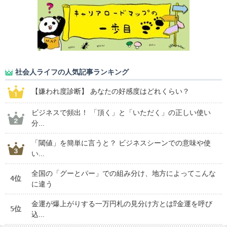
社会人ライフの人気記事ランキング
【嫌われ度診断】 あなたの好感度はどれくらい？
ビジネスで頻出！ 「頂く」と「いただく」の正しい使い
分...
「閾値」を簡単に言うと？ ビジネスシーンでの意味や使
い...
全国の「グーとパー」での組み分け、地方によってこんな
4位
に違う
金運が爆上がりする一万円札の見分け方とは⁉金運を呼び
5位
込...