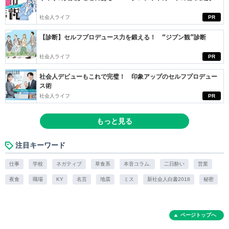
社会人ライフ
PR
【診断】セルフプロデュース力を鍛える！ “ジブン観”診断
社会人ライフ
PR
社会人デビューもこれで完璧！ 印象アップのセルフプロデュー
ス術
社会人ライフ
PR
もっと見る
注目キーワード
仕事
学校
ネガティブ
草食系
本音コラム.
二日酔い
営業
夜食
職場
KY
名言
地震
ミス
新社会人白書2018
秘密
ページトップへ