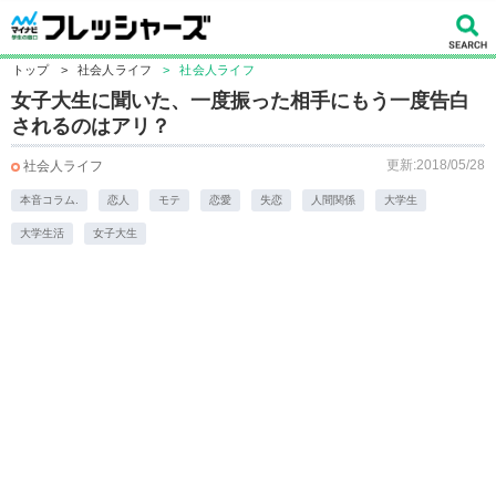
トップ
>
社会人ライフ
>
社会人ライフ
女子大生に聞いた、一度振った相手にもう一度告白
されるのはアリ？
更新:2018/05/28
社会人ライフ
本音コラム.
恋人
モテ
恋愛
失恋
人間関係
大学生
大学生活
女子大生