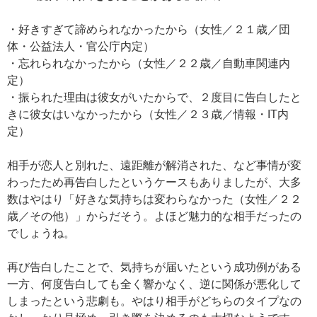
・好きすぎて諦められなかったから（女性／２１歳／団
体・公益法人・官公庁内定）
・忘れられなかったから（女性／２２歳／自動車関連内
定）
・振られた理由は彼女がいたからで、２度目に告白したと
きに彼女はいなかったから（女性／２３歳／情報・IT内
定）
相手が恋人と別れた、遠距離が解消された、など事情が変
わったため再告白したというケースもありましたが、大多
数はやはり「好きな気持ちは変わらなかった（女性／２２
歳／その他）」からだそう。よほど魅力的な相手だったの
でしょうね。
再び告白したことで、気持ちが届いたという成功例がある
一方、何度告白しても全く響かなく、逆に関係が悪化して
しまったという悲劇も。やはり相手がどちらのタイプなの