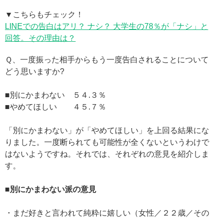
▼こちらもチェック！
LINEでの告白はアリ？ ナシ？ 大学生の78％が「ナシ」と
回答。その理由は？
Ｑ、一度振った相手からもう一度告白されることについて
どう思いますか?
■別にかまわない ５４.３％
■やめてほしい ４５.７％
「別にかまわない」が「やめてほしい」を上回る結果にな
りました。一度断られても可能性が全くないというわけで
はないようですね。それでは、それぞれの意見を紹介しま
す。
■別にかまわない派の意見
・まだ好きと言われて純粋に嬉しい（女性／２２歳／その