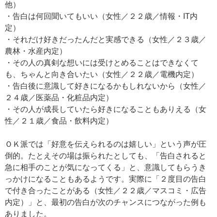
他）
・告白は何回聞いてもいい（女性／２２歳／情報・IT内
定）
・それだけ好きだったんだと実感できる（女性／２３歳／
農林・水産内定）
・その人の真剣な想いには受けとめることはできなくて
も、ちゃんと向き合いたい（女性／２２歳／電機内定）
・告白後に意識して好きになるかもしれないから（女性／
２４歳／医薬品・化粧品内定）
・その人が成長していたら好きになることもありえる（女
性／２１歳／食品・飲料内定）
ＯＫ派では「好意を伝えられるのは嬉しい」という声が圧
倒的。たとえその場は振られたとしても、「告白されると
急に相手のことが気になってくる」と、意識してもらうき
っかけになることもあるようです。実際に「２度目の告白
で付き合ったことがある（女性／２２歳／マスコミ・広告
内定）」と、最初の告白が次のチャンスにつながった例も
ありました。