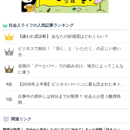
社会人ライフの人気記事ランキング
【嫌われ度診断】 あなたの好感度はどれくらい？
ビジネスで頻出！ 「頂く」と「いただく」の正しい使い
分...
全国の「グーとパー」での組み分け、地方によってこんな
に違う
4位
【2026年上半期】ビジネスパーソンに最も読まれた本ト...
仕事中の席外しは何分までが限界？ 社会人が思う離席時
5位
間...
関連リンク
態度が急変！ 自分から告白したのにすぐに冷めてしまった経験「好きとい