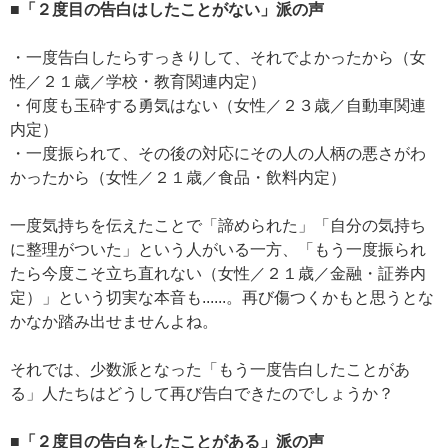
■「２度目の告白はしたことがない」派の声
・一度告白したらすっきりして、それでよかったから（女
性／２１歳／学校・教育関連内定）
・何度も玉砕する勇気はない（女性／２３歳／自動車関連
内定）
・一度振られて、その後の対応にその人の人柄の悪さがわ
かったから（女性／２１歳／食品・飲料内定）
一度気持ちを伝えたことで「諦められた」「自分の気持ち
に整理がついた」という人がいる一方、「もう一度振られ
たら今度こそ立ち直れない（女性／２１歳／金融・証券内
定）」という切実な本音も......。再び傷つくかもと思うとな
かなか踏み出せませんよね。
それでは、少数派となった「もう一度告白したことがあ
る」人たちはどうして再び告白できたのでしょうか？
■「２度目の告白をしたことがある」派の声