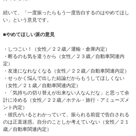
続いて、「一度振ったらもう一度告白するのはやめてほし
い」という意見です。
■やめてほしい派の意見
・しつこい！（女性／２２歳／運輸・倉庫内定）
・断るのも気を遣うから（女性／２３歳／自動車関連内
定）
・友達になれなくなる（女性／２２歳／自動車関連内定）
・せっかく悩んで出した結論だからもうしてほしくない
（女性／２１歳／自動車関連内定）
・「気持ちの切り替えが出来ない人なんだな」と思って余
計に冷める（女性／２２歳／ホテル・旅行・アミューズメ
ント内定）
・彼氏がいるとわかっていて、振られる前提で告白される
のは正直迷惑。自分のことしか考えていない（女性／２１
歳／自動車関連内定）