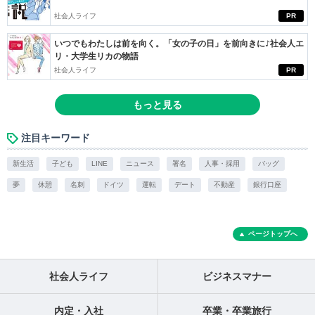
社会人ライフ
PR
いつでもわたしは前を向く。「女の子の日」を前向きに♪社会人エ
リ・大学生リカの物語
社会人ライフ
PR
もっと見る
注目キーワード
新生活
子ども
LINE
ニュース
署名
人事・採用
バッグ
夢
休憩
名刺
ドイツ
運転
デート
不動産
銀行口座
ページトップへ
社会人ライフ
ビジネスマナー
内定・入社
卒業・卒業旅行