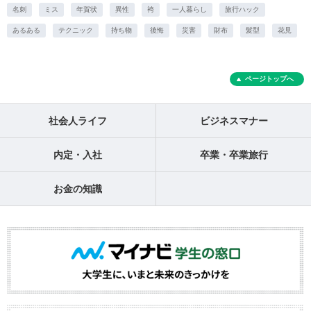
名刺
ミス
年賀状
異性
袴
一人暮らし
旅行ハック
あるある
テクニック
持ち物
後悔
災害
財布
髪型
花見
ページトップへ
社会人ライフ
ビジネスマナー
内定・入社
卒業・卒業旅行
お金の知識