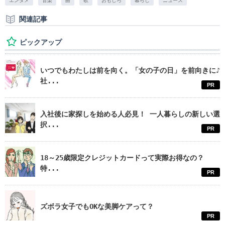
エンタメ
音楽
曲
歌
おもしろ
暮らし
ニュース
関連記事
ピックアップ
いつでもわたしは前を向く。「女の子の日」を前向きに♪
社...
PR
入社後に家探しを始める人必見！ 一人暮らしの新しい選
択...
PR
18～25歳限定クレジットカードって実際お得なの？
特...
PR
ズボラ女子でもOKな美脚ケアって？
PR