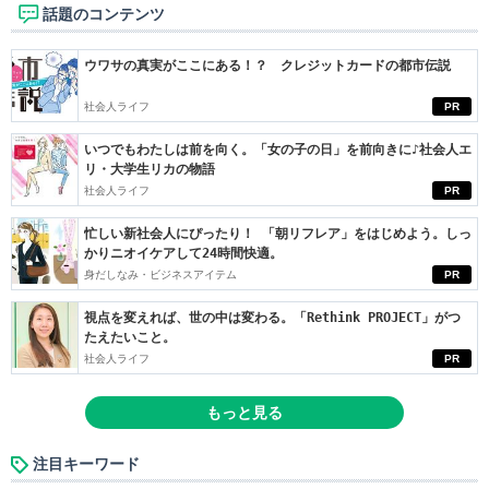
話題のコンテンツ
ウワサの真実がここにある！？ クレジットカードの都市伝説
社会人ライフ
PR
いつでもわたしは前を向く。「女の子の日」を前向きに♪社会人エ
リ・大学生リカの物語
社会人ライフ
PR
忙しい新社会人にぴったり！ 「朝リフレア」をはじめよう。しっ
かりニオイケアして24時間快適。
身だしなみ・ビジネスアイテム
PR
視点を変えれば、世の中は変わる。「Rethink PROJECT」がつ
たえたいこと。
社会人ライフ
PR
もっと見る
注目キーワード