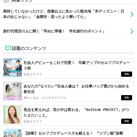
関連リンク
期待していなかったけど、想像以上に良かった観光地「米ディズニー：日
本の比じゃない」「金閣寺：思ったより輝いてた」
旅行代理店の人に聞く「早めに準備！ 学生旅行のポイント」
話題のコンテンツ
社会人デビューもこれで完璧！ 印象アップのセルフプロデュー
ス術
社会人ライフ
PR
あなたの“なりたい”社会人像は？ お仕事バッグ選びから始める
新生活
身だしなみ・ビジネスアイテム
PR
視点を変えれば、世の中は変わる。「Rethink PROJECT」がつ
たえたいこと。
社会人ライフ
PR
【診断】セルフプロデュース力を鍛える！ “ジブン観”診断