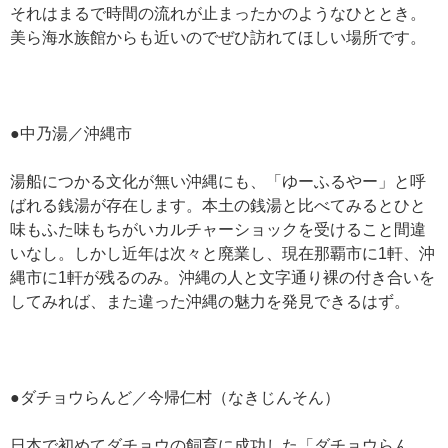
それはまるで時間の流れが止まったかのようなひととき。
美ら海水族館からも近いのでぜひ訪れてほしい場所です。
●中乃湯／沖縄市
湯船につかる文化が無い沖縄にも、「ゆーふるやー」と呼
ばれる銭湯が存在します。本土の銭湯と比べてみるとひと
味もふた味もちがいカルチャーショックを受けること間違
いなし。しかし近年は次々と廃業し、現在那覇市に1軒、沖
縄市に1軒が残るのみ。沖縄の人と文字通り裸の付き合いを
してみれば、また違った沖縄の魅力を発見できるはず。
●ダチョウらんど／今帰仁村（なきじんそん）
日本で初めてダチョウの飼育に成功した「ダチョウらん