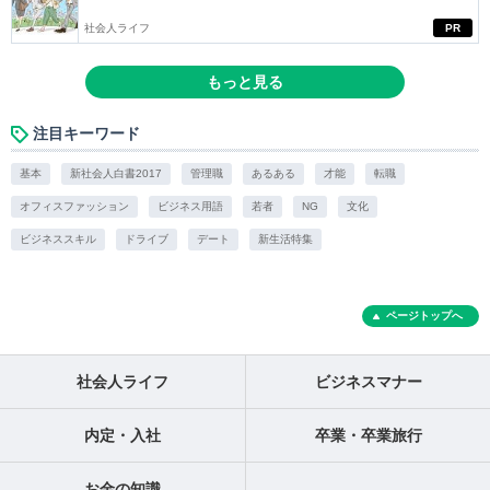
社会人ライフ
PR
もっと見る
注目キーワード
基本
新社会人白書2017
管理職
あるある
才能
転職
オフィスファッション
ビジネス用語
若者
NG
文化
ビジネススキル
ドライブ
デート
新生活特集
ページトップへ
社会人ライフ
ビジネスマナー
内定・入社
卒業・卒業旅行
お金の知識