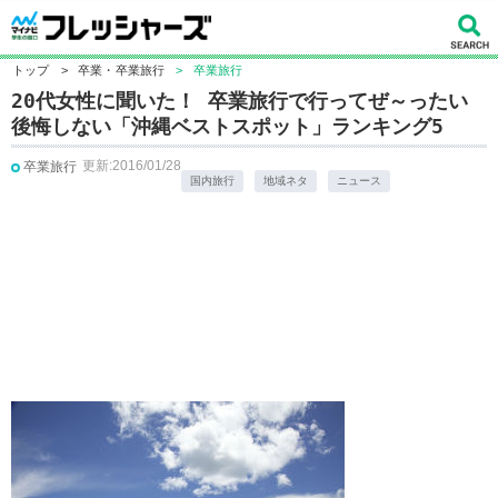
トップ
>
卒業・卒業旅行
>
卒業旅行
20代女性に聞いた！ 卒業旅行で行ってぜ～ったい
後悔しない「沖縄ベストスポット」ランキング5
更新:2016/01/28
卒業旅行
国内旅行
地域ネタ
ニュース