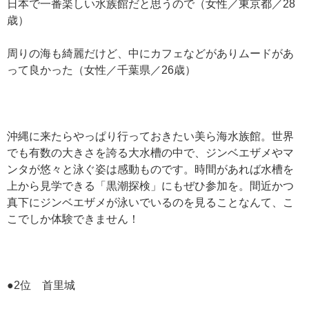
日本で一番楽しい水族館だと思うので（女性／東京都／28
歳）
周りの海も綺麗だけど、中にカフェなどがありムードがあ
って良かった（女性／千葉県／26歳）
沖縄に来たらやっぱり行っておきたい美ら海水族館。世界
でも有数の大きさを誇る大水槽の中で、ジンベエザメやマ
ンタが悠々と泳ぐ姿は感動ものです。時間があれば水槽を
上から見学できる「黒潮探検」にもぜひ参加を。間近かつ
真下にジンベエザメが泳いでいるのを見ることなんて、こ
こでしか体験できません！
●2位 首里城