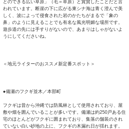
とのできる広い草原」（毛＝草原）と賞賛したことだと言
われています。断崖の下に広がる東シナ海は青く澄んで美
しく、波によって侵食された岩のかたちがまるで「象の
鼻」のように見えることでも有名な風光明媚な場所です。
遊歩道の先には手すりがないので、あまりはしゃがないよ
うにしてくださいね。
＜地元ライターのおススメ新定番スポット＞
●備瀬のフクギ並木／本部町
フクギは昔から沖縄では防風林として使用されており、屋
敷や畑を囲んでいることが多いです。備瀬は約250戸ある住
宅のほとんどがフクギに囲まれており、集落の舗装のされ
ていない白い砂地の上に、フクギの木漏れ日が揺れます。