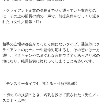
・クライアント企業の課長まで話が通っていた案件なの
に、その上の部長の鶴の一声で、前提条件をひっくり返さ
れた（女性／情報・IT）
相手の立場や都合がまったく頭にないタイプ。受注側はク
ライアントのために一生懸命対応するも、その想いは一方
通行。ドタキャンや気まぐれな言動で苦労があっさり水の
泡になり、結局徒労に終わってしまうことも多いです。
【モンスタータイプ4：荒ぶる不可解言動型】
・初めての挨拶のとき、名刺を投げて渡された（男性／マ
スコミ・広告）