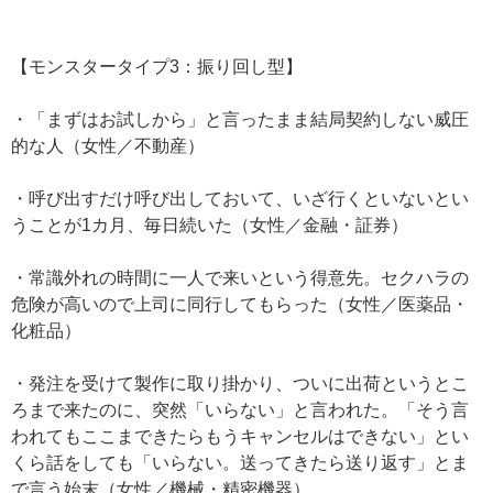
【モンスタータイプ3：振り回し型】
・「まずはお試しから」と言ったまま結局契約しない威圧
的な人（女性／不動産）
・呼び出すだけ呼び出しておいて、いざ行くといないとい
うことが1カ月、毎日続いた（女性／金融・証券）
・常識外れの時間に一人で来いという得意先。セクハラの
危険が高いので上司に同行してもらった（女性／医薬品・
化粧品）
・発注を受けて製作に取り掛かり、ついに出荷というとこ
ろまで来たのに、突然「いらない」と言われた。「そう言
われてもここまできたらもうキャンセルはできない」とい
くら話をしても「いらない。送ってきたら送り返す」とま
で言う始末（女性／機械・精密機器）