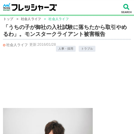
トップ
>
社会人ライフ
>
社会人ライフ
「うちの子が御社の入社試験に落ちたから取引やめ
るわ」。モンスタークライアント被害報告
更新:2016/01/28
社会人ライフ
人事・採用
トラブル