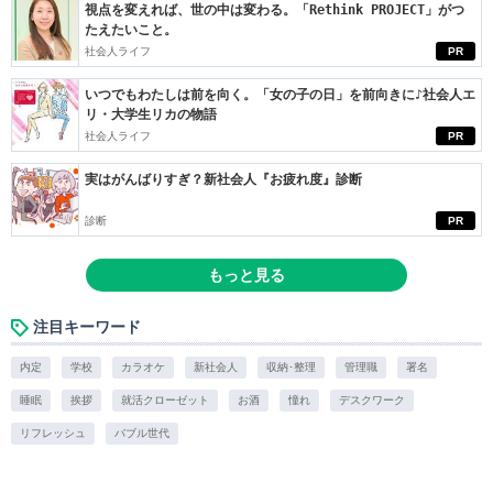
視点を変えれば、世の中は変わる。「Rethink PROJECT」がつ
たえたいこと。
社会人ライフ
PR
いつでもわたしは前を向く。「女の子の日」を前向きに♪社会人エ
リ・大学生リカの物語
社会人ライフ
PR
実はがんばりすぎ？新社会人『お疲れ度』診断
診断
PR
もっと見る
注目キーワード
内定
学校
カラオケ
新社会人
収納･整理
管理職
署名
睡眠
挨拶
就活クローゼット
お酒
憧れ
デスクワーク
リフレッシュ
バブル世代