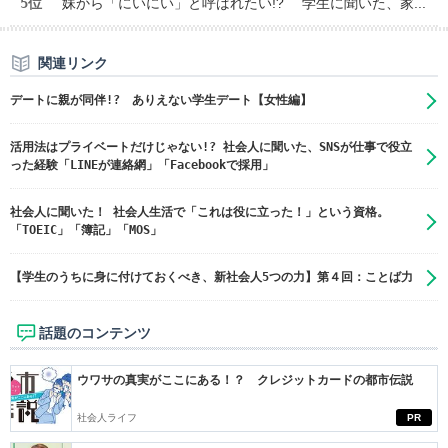
5位
妹から「にいにい」と呼ばれたい!? 学生に聞いた、家...
関連リンク
デートに親が同伴!? ありえない学生デート【女性編】
活用法はプライベートだけじゃない!? 社会人に聞いた、SNSが仕事で役立
った経験「LINEが連絡網」「Facebookで採用」
社会人に聞いた！ 社会人生活で「これは役に立った！」という資格。
「TOEIC」「簿記」「MOS」
【学生のうちに身に付けておくべき、新社会人5つの力】第４回：ことば力
話題のコンテンツ
ウワサの真実がここにある！？ クレジットカードの都市伝説
社会人ライフ
PR