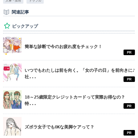
人事・採用
トラブル
関連記事
ピックアップ
簡単な診断で今のお疲れ度をチェック！
PR
いつでもわたしは前を向く。「女の子の日」を前向きに♪
社...
PR
18～25歳限定クレジットカードって実際お得なの？
特...
PR
ズボラ女子でもOKな美脚ケアって？
PR