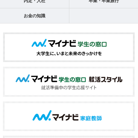
内定・入社
卒業・卒業旅行
お金の知識