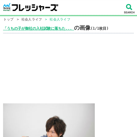
トップ
>
社会人ライフ
>
社会人ライフ
の画像
「うちの子が御社の入社試験に落ちた...
(1/1枚目)