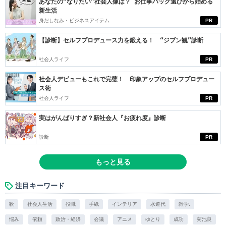
あなたの“なりたい”社会人像は？ お仕事バッグ選びから始める
新生活
身だしなみ・ビジネスアイテム
PR
【診断】セルフプロデュース力を鍛える！ “ジブン観”診断
社会人ライフ
PR
社会人デビューもこれで完璧！ 印象アップのセルフプロデュー
ス術
社会人ライフ
PR
実はがんばりすぎ？新社会人『お疲れ度』診断
診断
PR
もっと見る
注目キーワード
靴
社会人生活
役職
手紙
インテリア
水道代
雑学.
悩み
依頼
政治・経済
会議
アニメ
ゆとり
成功
菊池良