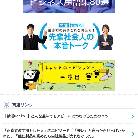
関連リンク
【就活Hacks!】どんな趣味でもアピールにつなげるためのコツ
「正直すぎて損をした人」のエピソード「『嫌い』と言ったらひっぱたか
れた」「他社製品を褒めたら自社製品が売れなかった」