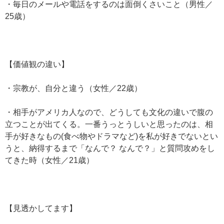
・毎日のメールや電話をするのは面倒くさいこと（男性／
25歳）
【価値観の違い】
・宗教が、自分と違う（女性／22歳）
・相手がアメリカ人なので、どうしても文化の違いで腹の
立つことが出てくる。一番うっとうしいと思ったのは、相
手が好きなもの(食べ物やドラマなど)を私が好きでないとい
うと、納得するまで「なんで？ なんで？」と質問攻めをし
てきた時（女性／21歳）
【見透かしてます】