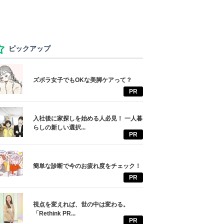
ピックアップ
ズボラ女子でもOKな美脚ケアって？
PR
入社後に家探しを始める人必見！ 一人暮
らしの新しい選択...
PR
簡単な診断で今のお疲れ度をチェック！
PR
視点を変えれば、世の中は変わる。
「Rethink PR...
PR