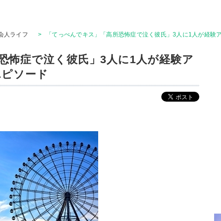
会人ライフ
>
「てっぺんでキス」「高所恐怖症で泣く彼氏」3人に1人が経験
恐怖症で泣く彼氏」3人に1人が経験ア
エピソード