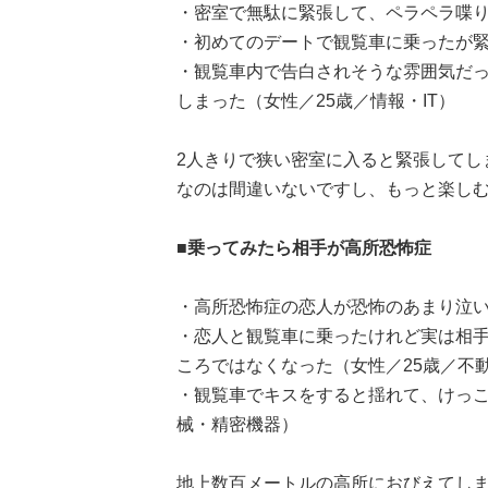
・密室で無駄に緊張して、ペラペラ喋り
・初めてのデートで観覧車に乗ったが緊
・観覧車内で告白されそうな雰囲気だ
しまった（女性／25歳／情報・IT）
2人きりで狭い密室に入ると緊張してし
なのは間違いないですし、もっと楽しむ
■乗ってみたら相手が高所恐怖症
・高所恐怖症の恋人が恐怖のあまり泣い
・恋人と観覧車に乗ったけれど実は相
ころではなくなった（女性／25歳／不
・観覧車でキスをすると揺れて、けっこ
械・精密機器）
地上数百メートルの高所におびえてし