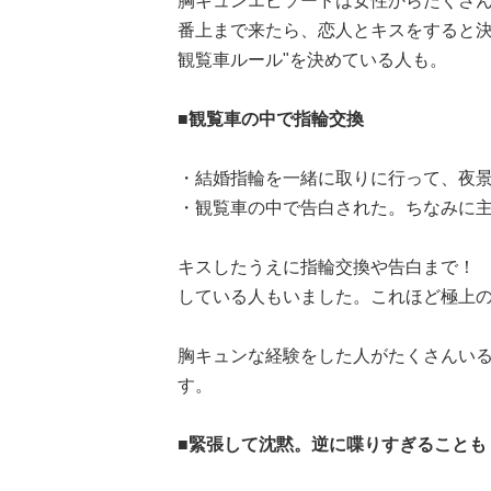
胸キュンエピソードは女性からたくさ
番上まで来たら、恋人とキスをすると決
観覧車ルール"を決めている人も。
■観覧車の中で指輪交換
・結婚指輪を一緒に取りに行って、夜景
・観覧車の中で告白された。ちなみに主
キスしたうえに指輪交換や告白まで！
している人もいました。これほど極上の
胸キュンな経験をした人がたくさんい
す。
■緊張して沈黙。逆に喋りすぎることも