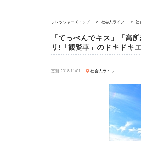
フレッシャーズトップ
>
社会人ライフ
>
社
「てっぺんでキス」「高所
リ!「観覧車」のドキドキ
更新:2018/11/01
社会人ライフ