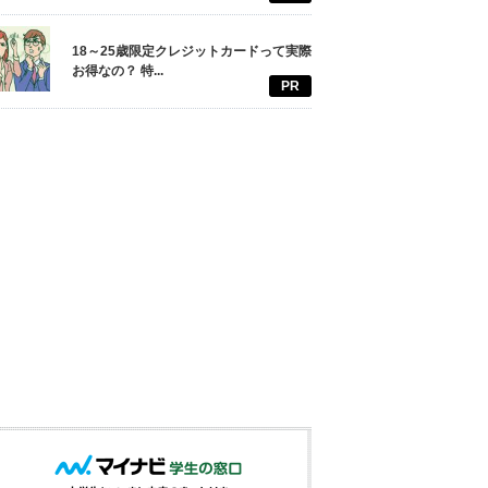
18～25歳限定クレジットカードって実際
お得なの？ 特...
PR