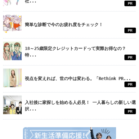
社...
PR
簡単な診断で今のお疲れ度をチェック！
PR
18～25歳限定クレジットカードって実際お得なの？
特...
PR
視点を変えれば、世の中は変わる。「Rethink PR...
PR
入社後に家探しを始める人必見！ 一人暮らしの新しい選
択...
PR