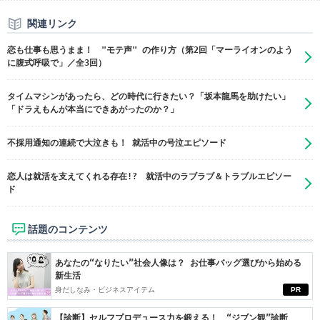
関連リンク
恋も仕事も思うまま！ "モテ声" の作り方（第2回「マーライオンのよう
に腹式呼吸で」／全3回）
タイムマシンがあったら、どの時代に行きたい？「坂本龍馬を助けたい」
「ドラえもんが本当にできあがったのか？」
不採用通知の連続で大泣きも！ 就活中の号泣エピソード
恋人は就活を支えてくれる存在!? 就活中のラブラブ＆トラブルエピソー
ド
話題のコンテンツ
あなたの“なりたい”社会人像は？ お仕事バッグ選びから始める
新生活
身だしなみ・ビジネスアイテム
PR
【診断】セルフプロデュース力を鍛える！ “ジブン観”診断