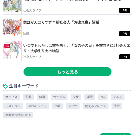
社会人ライフ
PR
実はがんばりすぎ？新社会人『お疲れ度』診断
診断
PR
いつでもわたしは前を向く。「女の子の日」を前向きに♪社会人エ
リ・大学生リカの物語
社会人ライフ
PR
もっと見る
注目キーワード
サービス
実家
健康
カップル
文化
謝罪
NG
グルメ
レストラン
会社のルール
企業
スーツ
使えるフレーズ
手紙
卒業旅行特集2016