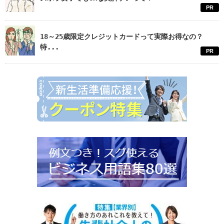
PR
18～25歳限定クレジットカードって実際お得なの？
特...
PR