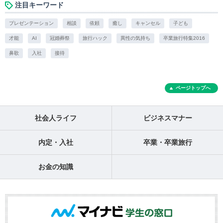
注目キーワード
プレゼンテーション
相談
依頼
癒し
キャンセル
子ども
才能
AI
冠婚葬祭
旅行ハック
異性の気持ち
卒業旅行特集2016
鼻歌
入社
接待
ページトップへ
社会人ライフ
ビジネスマナー
内定・入社
卒業・卒業旅行
お金の知識