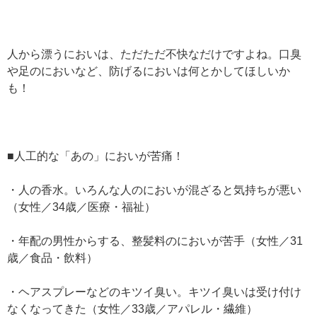
人から漂うにおいは、ただただ不快なだけですよね。口臭
や足のにおいなど、防げるにおいは何とかしてほしいか
も！
■人工的な「あの」においが苦痛！
・人の香水。いろんな人のにおいが混ざると気持ちが悪い
（女性／34歳／医療・福祉）
・年配の男性からする、整髪料のにおいが苦手（女性／31
歳／食品・飲料）
・ヘアスプレーなどのキツイ臭い。キツイ臭いは受け付け
なくなってきた（女性／33歳／アパレル・繊維）