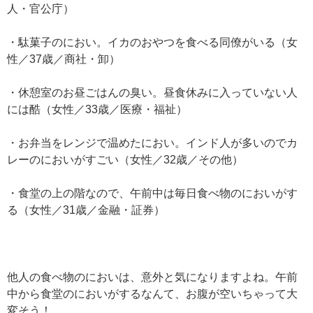
人・官公庁）
・駄菓子のにおい。イカのおやつを食べる同僚がいる（女
性／37歳／商社・卸）
・休憩室のお昼ごはんの臭い。昼食休みに入っていない人
には酷（女性／33歳／医療・福祉）
・お弁当をレンジで温めたにおい。インド人が多いのでカ
レーのにおいがすごい（女性／32歳／その他）
・食堂の上の階なので、午前中は毎日食べ物のにおいがす
る（女性／31歳／金融・証券）
他人の食べ物のにおいは、意外と気になりますよね。午前
中から食堂のにおいがするなんて、お腹が空いちゃって大
変そう！