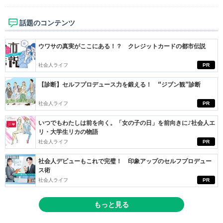
話題のコンテンツ
ウワサの真実がここにある！？ クレジットカードの都市伝説
社会人ライフ
PR
【診断】セルフプロデュース力を鍛える！ “ジブン観”診断
社会人ライフ
PR
いつでもわたしは前を向く。「女の子の日」を前向きに♪社会人エ
リ・大学生リカの物語
社会人ライフ
PR
社会人デビューもこれで完璧！ 印象アップのセルフプロデュー
ス術
社会人ライフ
PR
もっと見る