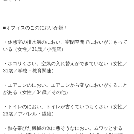
■オフィスのこのにおいが嫌！
・休憩室の排水溝のにおい。密閉空間でにおいがこもって
いる（女性／31歳／小売店）
・ホコリくさい。空気の入れ替えができていない（女性／
31歳／学校・教育関連）
・エアコンのにおい。エアコンから変なにおいがすること
がある（女性／34歳／その他）
・トイレのにおい。トイレが古くていつもくさい（女性／
23歳／アパレル・繊維）
・熱を帯びた機械の体に悪そうなにおい。ムワッとする