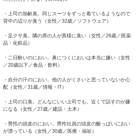
・上司の加齢臭。同じスーツをずっと着ているようなので
背中の辺りが臭う（女性／32歳／ソフトウェア）
・足クサ臭。隣の席の人が異様に臭い（女性／26歳／医薬
品・化粧品）
・二日酔いのにおい。鼻につくにおいは本当に嫌い（女性
／20歳以下／食品・飲料）
・自分の汗のにおい。他の人がくさいと思っていないか心
配（女性／31歳／情報・IT）
・上司の口臭。どんなにいい上司でも、近くで話すのが嫌
になる（女性／27歳／建設・土木）
・男性の頭皮のにおい。男性社員の頭皮の酸っぱいにおい
が漂っている（女性／30歳／医療・福祉）