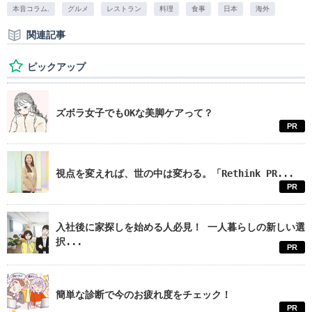
本音コラム.
グルメ
レストラン
料理
食事
日本
海外
関連記事
ピックアップ
ズボラ女子でもOKな美脚ケアって？
PR
視点を変えれば、世の中は変わる。「Rethink PR...
PR
入社後に家探しを始める人必見！ 一人暮らしの新しい選
択...
PR
簡単な診断で今のお疲れ度をチェック！
PR