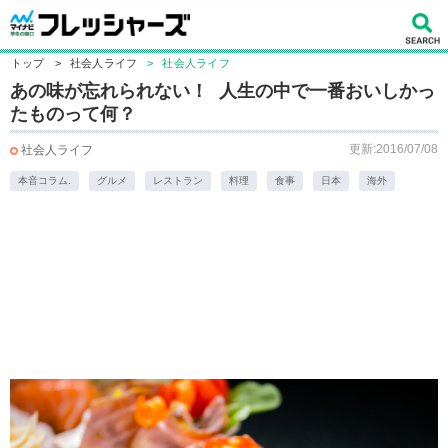
トップ
>
社会人ライフ
>
社会人ライフ
あの味が忘れられない！ 人生の中で一番おいしかっ
たものって何？
更新:2016/07/08
社会人ライフ
本音コラム.
グルメ
レストラン
料理
食事
日本
海外