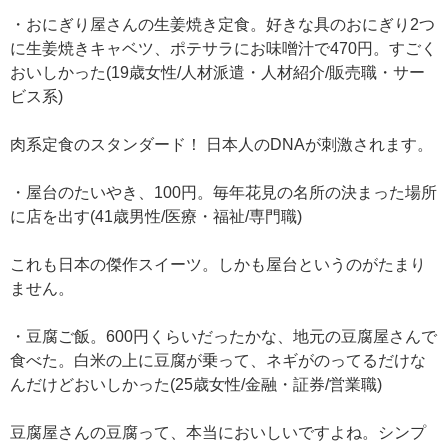
・おにぎり屋さんの生姜焼き定食。好きな具のおにぎり2つ
に生姜焼きキャベツ、ポテサラにお味噌汁で470円。すごく
おいしかった(19歳女性/人材派遣・人材紹介/販売職・サー
ビス系)
肉系定食のスタンダード！ 日本人のDNAが刺激されます。
・屋台のたいやき、100円。毎年花見の名所の決まった場所
に店を出す(41歳男性/医療・福祉/専門職)
これも日本の傑作スイーツ。しかも屋台というのがたまり
ません。
・豆腐ご飯。600円くらいだったかな、地元の豆腐屋さんで
食べた。白米の上に豆腐が乗って、ネギがのってるだけな
んだけどおいしかった(25歳女性/金融・証券/営業職)
豆腐屋さんの豆腐って、本当においしいですよね。シンプ