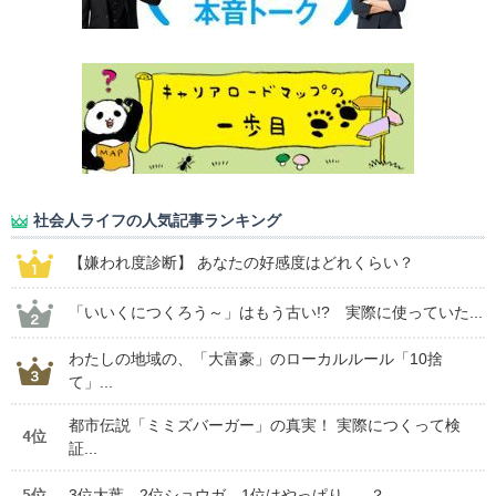
社会人ライフの人気記事ランキング
【嫌われ度診断】 あなたの好感度はどれくらい？
「いいくにつくろう～」はもう古い!? 実際に使っていた...
わたしの地域の、「大富豪」のローカルルール「10捨
て」...
都市伝説「ミミズバーガー」の真実！ 実際につくって検
4位
証...
5位
3位大葉、2位ショウガ。1位はやっぱり......？ ...