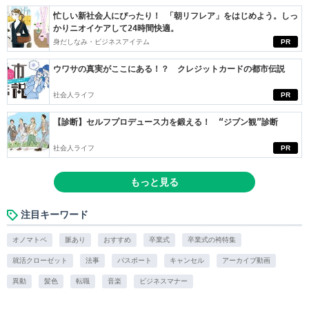
忙しい新社会人にぴったり！ 「朝リフレア」をはじめよう。しっ
かりニオイケアして24時間快適。
身だしなみ・ビジネスアイテム
PR
ウワサの真実がここにある！？ クレジットカードの都市伝説
社会人ライフ
PR
【診断】セルフプロデュース力を鍛える！ “ジブン観”診断
社会人ライフ
PR
もっと見る
注目キーワード
オノマトペ
脈あり
おすすめ
卒業式
卒業式の袴特集
就活クローゼット
法事
パスポート
キャンセル
アーカイブ動画
異動
髪色
転職
音楽
ビジネスマナー