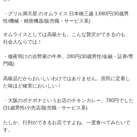
・グリル満天星 のオムライス 日本橋三越 1,680円(30歳男
性/機械・精密機器/販売職・サービス系)
オムライスとしては高級かも。こんな贅沢ができるのも、
社会人ならでは！
・徹夜明けの吉野家の牛丼。280円(30歳男性/金融・証券/専
門職)
高級品だからおいしいわけではありません。庶民に定着し
た味ほど確実においしい！
・大阪のボナボナというお店のチキンカレー。780円でした
(31歳男性/小売店/販売職・サービス系)
たしか、行列ができるお店ですよね。一度食べてみたいで
す。