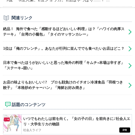
関連リンク
絶品！ 海外で食べた「感動するほどおいしい料理」は？「ハワイの肉厚ス
テーキ」「台湾の小籠包」「タイのマッサンカレー」
1位は「俺のフレンチ」。あなたが行列に並んででも食べたいお店はどこ？
日本で食べたほうがおいしいと思った海外の料理「キムチ→本場は辛すぎ」
「ステーキ→固い」
お店の味よりもおいしい!? プロも顔負けのイチオシ冷凍食品「羽根つき
餃子」「本格炒めチャーハン」「海鮮お好み焼き」
話題のコンテンツ
いつでもわたしは前を向く。「女の子の日」を前向きに♪社会人エ
リ・大学生リカの物語
社会人ライフ
PR