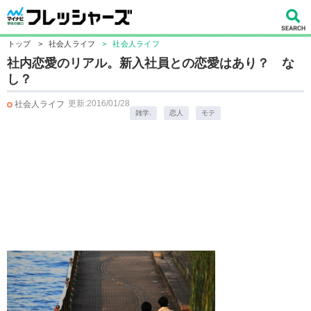
トップ
>
社会人ライフ
>
社会人ライフ
社内恋愛のリアル。新入社員との恋愛はあり？ な
し？
更新:2016/01/28
社会人ライフ
雑学.
恋人
モテ