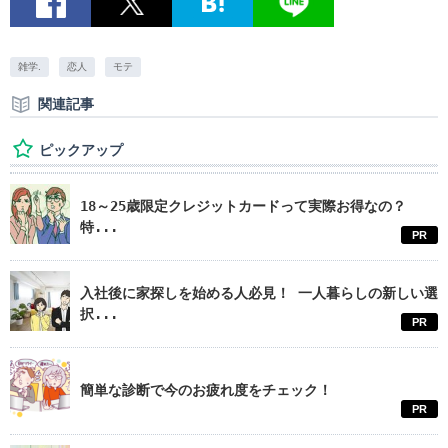
雑学.
恋人
モテ
関連記事
ピックアップ
18～25歳限定クレジットカードって実際お得なの？
特...
PR
入社後に家探しを始める人必見！ 一人暮らしの新しい選
択...
PR
簡単な診断で今のお疲れ度をチェック！
PR