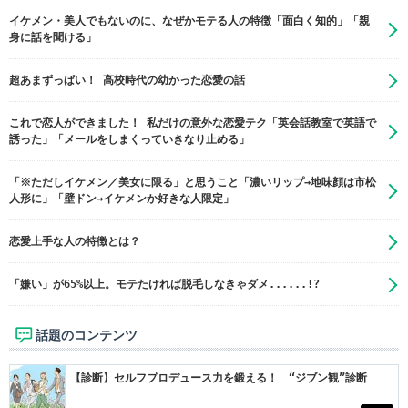
イケメン・美人でもないのに、なぜかモテる人の特徴「面白く知的」「親
身に話を聞ける」
超あまずっぱい！ 高校時代の幼かった恋愛の話
これで恋人ができました！ 私だけの意外な恋愛テク「英会話教室で英語で
誘った」「メールをしまくっていきなり止める」
「※ただしイケメン／美女に限る」と思うこと「濃いリップ→地味顔は市松
人形に」「壁ドン→イケメンか好きな人限定」
恋愛上手な人の特徴とは？
「嫌い」が65%以上。モテたければ脱毛しなきゃダメ......!?
話題のコンテンツ
【診断】セルフプロデュース力を鍛える！ “ジブン観”診断