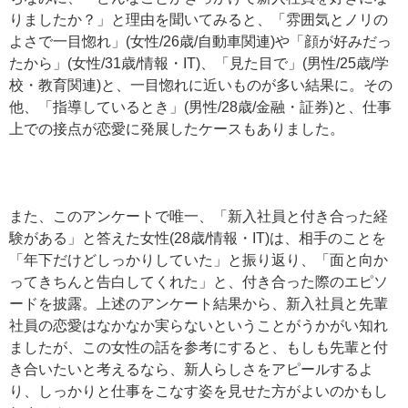
りましたか？」と理由を聞いてみると、「雰囲気とノリの
よさで一目惚れ」(女性/26歳/自動車関連)や「顔が好みだっ
たから」(女性/31歳/情報・IT)、「見た目で」(男性/25歳/学
校・教育関連)と、一目惚れに近いものが多い結果に。その
他、「指導しているとき」(男性/28歳/金融・証券)と、仕事
上での接点が恋愛に発展したケースもありました。
また、このアンケートで唯一、「新入社員と付き合った経
験がある」と答えた女性(28歳/情報・IT)は、相手のことを
「年下だけどしっかりしていた」と振り返り、「面と向か
ってきちんと告白してくれた」と、付き合った際のエピソ
ードを披露。上述のアンケート結果から、新入社員と先輩
社員の恋愛はなかなか実らないということがうかがい知れ
ましたが、この女性の話を参考にすると、もしも先輩と付
き合いたいと考えるなら、新人らしさをアピールするよ
り、しっかりと仕事をこなす姿を見せた方がよいのかもし