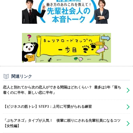
関連リンク
恋人と別れてから次の恋人ができる間隔はどれくらい？ 最多は1年「落ち
着くのに半年、新しい恋に半年」
【ビジネスの筋トレ】STEP3：上司に可愛がられる練習
「ぷちアネゴ」タイプが人気！ 後輩に頼りにされる先輩社員になるコツ
【女性編】