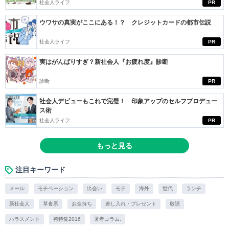
社会人ライフ
PR
ウワサの真実がここにある！？ クレジットカードの都市伝説
社会人ライフ
PR
実はがんばりすぎ？新社会人『お疲れ度』診断
診断
PR
社会人デビューもこれで完璧！ 印象アップのセルフプロデュー
ス術
社会人ライフ
PR
もっと見る
注目キーワード
メール
モチベーション
出会い
モテ
海外
世代
ランチ
新社会人
草食系
お金持ち
差し入れ・プレゼント
敬語
ハラスメント
袴特集2016
著者コラム.