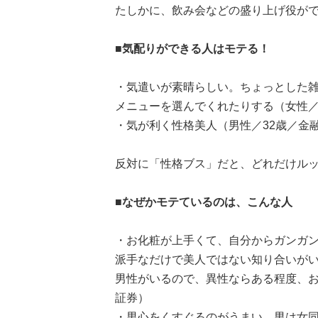
たしかに、飲み会などの盛り上げ役が
■気配りができる人はモテる！
・気遣いが素晴らしい。ちょっとした
メニューを選んでくれたりする（女性／
・気が利く性格美人（男性／32歳／金
反対に「性格ブス」だと、どれだけル
■なぜかモテているのは、こんな人
・お化粧が上手くて、自分からガンガ
派手なだけで美人ではない知り合いが
男性がいるので、異性ならある程度、お
証券）
・男心をくすぐるのがうまい。男は女