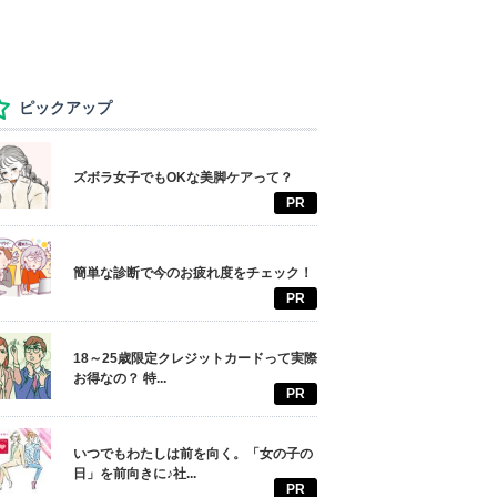
ピックアップ
ズボラ女子でもOKな美脚ケアって？
PR
簡単な診断で今のお疲れ度をチェック！
PR
18～25歳限定クレジットカードって実際
お得なの？ 特...
PR
いつでもわたしは前を向く。「女の子の
日」を前向きに♪社...
PR