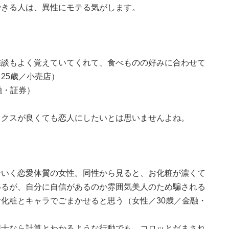
できる人は、異性にモテる気がします。
雑談もよく覚えていてくれて、食べものの好みに合わせて
25歳／小売店）
融・証券）
ックスが良くても恋人にしたいとは思いませんよね。
ンいく恋愛体質の女性。同性から見ると、お化粧が濃くて
いるが、自分に自信があるのか雰囲気美人のため騙される
化粧とキャラでごまかせると思う（女性／30歳／金融・
同士なら計算とわかるような行動でも、コロッとだまされ