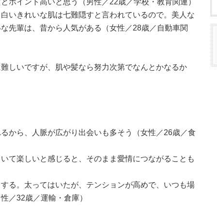
とポイント高いと思う（男性／22歳／学校・教育関連）
。白いきれいな肌は七難隠すと言われているので。美人な
な先輩は、昔から人気がある（女性／28歳／自動車関
は難しいですが、肌や髪なら努力次第でなんとかなるか
るから、人脈が広がり出会いも多そう（女性／26歳／食
ていて楽しいと感じると、そのまま愛情につながることも
）
くする。太ってはいたが、テンションが高めで、いつも場
性／32歳／運輸・倉庫）