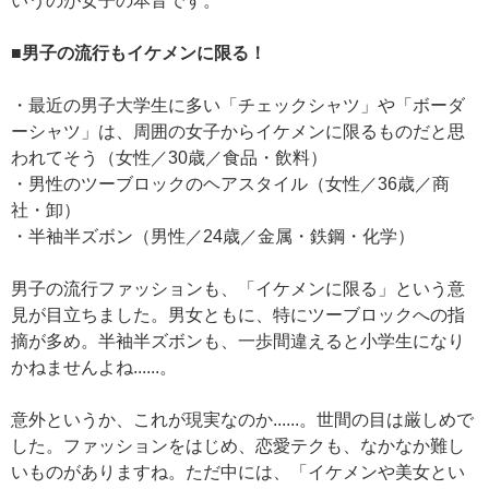
いうのが女子の本音です。
■男子の流行もイケメンに限る！
・最近の男子大学生に多い「チェックシャツ」や「ボーダ
ーシャツ」は、周囲の女子からイケメンに限るものだと思
われてそう（女性／30歳／食品・飲料）
・男性のツーブロックのヘアスタイル（女性／36歳／商
社・卸）
・半袖半ズボン（男性／24歳／金属・鉄鋼・化学）
男子の流行ファッションも、「イケメンに限る」という意
見が目立ちました。男女ともに、特にツーブロックへの指
摘が多め。半袖半ズボンも、一歩間違えると小学生になり
かねませんよね......。
意外というか、これが現実なのか......。世間の目は厳しめで
した。ファッションをはじめ、恋愛テクも、なかなか難し
いものがありますね。ただ中には、「イケメンや美女とい