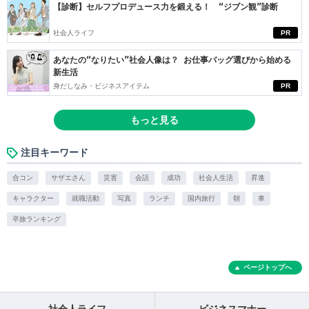
【診断】セルフプロデュース力を鍛える！ “ジブン観”診断
社会人ライフ
PR
あなたの“なりたい”社会人像は？ お仕事バッグ選びから始める
新生活
身だしなみ・ビジネスアイテム
PR
もっと見る
注目キーワード
合コン
サザエさん
災害
会話
成功
社会人生活
昇進
キャラクター
就職活動
写真
ランチ
国内旅行
朝
車
卒旅ランキング
ページトップへ