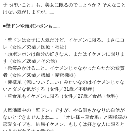
子っぽいこと」も、美女に限るのでしょうか？ そんなこと
はない気がしますが......。
■壁ドンや頭ポンポンも......
・壁ドンは女子に人気だけど、イケメンに限る。まさにコ
レ（女性／33歳／医療・福祉）
・頭ポンポンは自分の好きな人、またはイケメンに限りま
す（女性／26歳／その他）
・微笑みかけること。イケメンじゃなかったらただの変質
者（女性／30歳／機械・精密機器）
・俺様系（俺についてこい）みたいなのはイケメンじゃな
いとダメな気がする（女性／31歳／不動産）
・草食系もイケメンに限る（女性／27歳／食品・飲料）
人気沸騰中の「壁ドン」ですが、やる側もかなりの自信が
ないとできませんよね......。「オレ様⇔草食系」と両極端の
恋愛タイプも、結局イケメン、もしくは好きな人に限ると