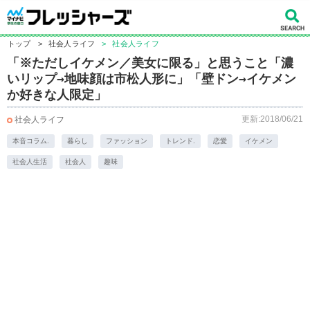
トップ
>
社会人ライフ
>
社会人ライフ
「※ただしイケメン／美女に限る」と思うこと「濃
いリップ→地味顔は市松人形に」「壁ドン→イケメン
か好きな人限定」
更新:2018/06/21
社会人ライフ
本音コラム.
暮らし
ファッション
トレンド.
恋愛
イケメン
社会人生活
社会人
趣味