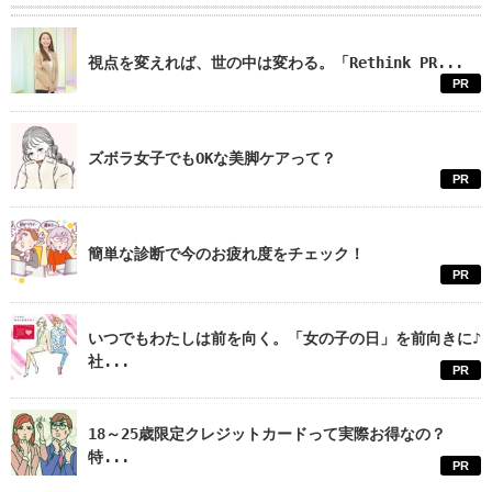
視点を変えれば、世の中は変わる。「Rethink PR...
PR
ズボラ女子でもOKな美脚ケアって？
PR
簡単な診断で今のお疲れ度をチェック！
PR
いつでもわたしは前を向く。「女の子の日」を前向きに♪
社...
PR
18～25歳限定クレジットカードって実際お得なの？
特...
PR