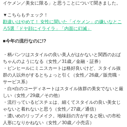
イケメン／美女に限る」と思うことについて聞きました。
▼こちらもチェック！
勘違いはやめて！ 女性に聞いた「イケメン」の嫌いなとこ
ろ5選「ドヤ顔にイライラ」「内面に幻滅」
■今年の流行なのに!?
・柄パンツはスタイルの良い美人がはかないと関西のおば
ちゃんのようになる（女性／31歳／金融・証券）
・ピンヒールにミニスカートは格好良いけど、スタイル抜
群の人以外がするとちょっと引く（女性／26歳／販売職・
サービス系）
・白×白のコーディネートはスタイル抜群の美女でないと厳
しい（女性／29歳／その他）
・流行っているビスチェは、細くてスタイルの良い美女じ
ゃないと着れないと思う（女性／27歳／通信）
・濃いめのリップメイク。地味顔の方がすると呪いの市松
人形になりかねない（女性／30歳／小売店）