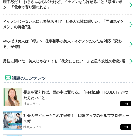
理不尽だ！ おじさんならNGだけど、イケメンなら許せること「頭ポンポ
ン」「電車で寄り添われる」
イケメンじゃない人にも希望あり!? 社会人女性に聞いた、「雰囲気イケ
メン」の特徴7選
やっぱり美人は「得」？ 仕事相手が美人・イケメンだったら対応「変わ
る」が4割
男性に聞いた、美人じゃなくても「彼女にしたい！」と思う女性の特徴7選
話題のコンテンツ
視点を変えれば、世の中は変わる。「Rethink PROJECT」がつ
たえたいこと。
社会人ライフ
PR
社会人デビューもこれで完璧！ 印象アップのセルフプロデュー
ス術
社会人ライフ
PR