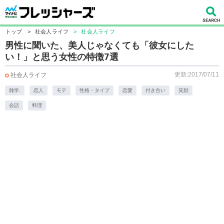
トップ
>
社会人ライフ
>
社会人ライフ
男性に聞いた、美人じゃなくても「彼女にした
い！」と思う女性の特徴7選
更新:2017/07/11
社会人ライフ
雑学.
恋人
モテ
性格・タイプ
恋愛
付き合い
笑顔
会話
料理