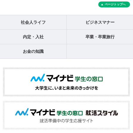
ページトップへ
社会人ライフ
ビジネスマナー
内定・入社
卒業・卒業旅行
お金の知識