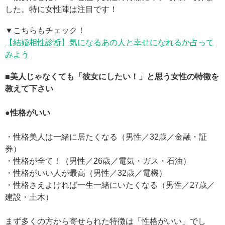
した。特に女性陣は注目です！
▼こちらもチェック！
【結婚相性診断】気になるあの人と幸せになれるか占って
みよう
■美人じゃなくても「彼女にしたい！」と思う女性の特徴を
教えて下さい
●性格がいい
・性格美人は一緒に居たくなる（男性／32歳／金融・証
券）
・性格が全て！（男性／26歳／電気・ガス・石油）
・性格がいい人が最高（男性／32歳／電機）
・性格さえよければ一生一緒にいたくなる（男性／27歳／
建設・土木）
まず多くの方から寄せられた特徴は「性格がいい」でし