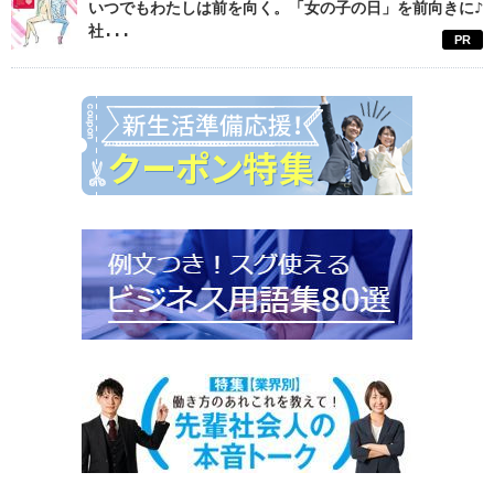
いつでもわたしは前を向く。「女の子の日」を前向きに♪
社...
PR