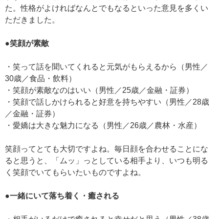
た。性格がよければなんとでもなるといった意見を多くい
ただきました。
●笑顔が素敵
・笑って話を聞いてくれると元気がもらえるから（男性／
30歳／食品・飲料）
・笑顔が素敵なのはいい（男性／25歳／金融・証券）
・笑顔で話しかけられると好意を持ちやすい（男性／28歳
／金融・証券）
・愛嬌は大きな魅力になる（男性／26歳／農林・水産）
笑顔ってとても大切ですよね。毎日顔を合わせることにな
ると思うと、「ムッ」っとしている相手より、いつも明る
く笑顔でいてもらいたいものですよね。
●一緒にいて落ち着く・癒される