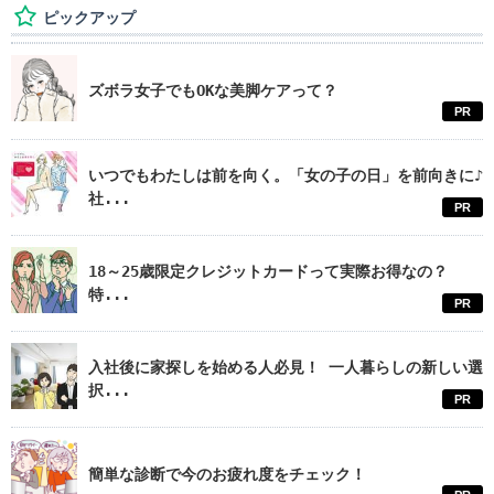
ピックアップ
ズボラ女子でもOKな美脚ケアって？
PR
いつでもわたしは前を向く。「女の子の日」を前向きに♪
社...
PR
18～25歳限定クレジットカードって実際お得なの？
特...
PR
入社後に家探しを始める人必見！ 一人暮らしの新しい選
択...
PR
簡単な診断で今のお疲れ度をチェック！