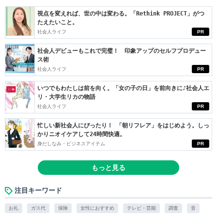
視点を変えれば、世の中は変わる。「Rethink PROJECT」がつ
たえたいこと。
社会人ライフ
PR
社会人デビューもこれで完璧！ 印象アップのセルフプロデュー
ス術
社会人ライフ
PR
いつでもわたしは前を向く。「女の子の日」を前向きに♪社会人エ
リ・大学生リカの物語
社会人ライフ
PR
忙しい新社会人にぴったり！ 「朝リフレア」をはじめよう。しっ
かりニオイケアして24時間快適。
身だしなみ・ビジネスアイテム
PR
もっと見る
注目キーワード
お礼
ガス代
保険
女性におすすめ
テレビ・芸能
調査
音