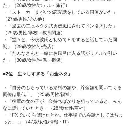
た」（28歳/女性/ホテル・旅行）
・「ストーカーまがいの恋愛話をしている同僚がいた」
（27歳/男性/その他）
・「過去の二股ネタを武勇伝風にされてドン引きした」
（25歳/男性/学校・教育関連）
・「堂々と、今晩彼氏と初めてＨをすると話していた同
期」（29歳/女性/小売店）
・「だんなさんと一緒にお風呂に入る話がリアルで引い
た」（30歳/女性/生保・損保）
■2位 生々しすぎる「お金ネタ」
・「自分のもらっている給料の額や、貯金額を聞いてくる
同僚は最低！」（25歳/男性/福祉）
・
「後輩の女の子が、金持ちばかりを狙っていると、みん
なに話していたとき」（28歳/女性/商社）
・「FXでいくら儲けたとか。仕事場での会話としてはちょ
っと......」（47歳/女性/情報・IT）