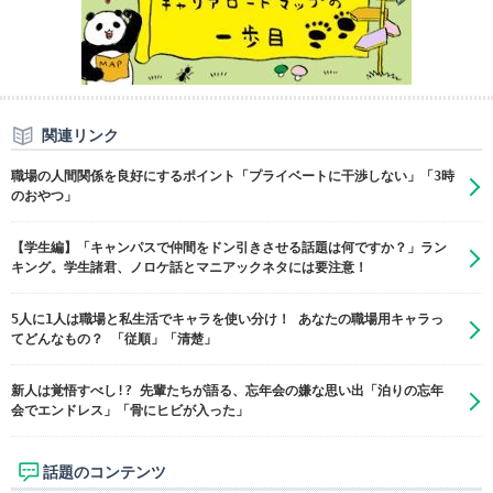
関連リンク
職場の人間関係を良好にするポイント「プライベートに干渉しない」「3時
のおやつ」
【学生編】「キャンパスで仲間をドン引きさせる話題は何ですか？」ラン
キング。学生諸君、ノロケ話とマニアックネタには要注意！
5人に1人は職場と私生活でキャラを使い分け！ あなたの職場用キャラっ
てどんなもの？ 「従順」「清楚」
新人は覚悟すべし!? 先輩たちが語る、忘年会の嫌な思い出「泊りの忘年
会でエンドレス」「骨にヒビが入った」
話題のコンテンツ