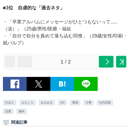
■3位 自虐的な「過去ネタ」
・「卒業アルバムにメッセージがひとつもないって......
（涙）」（25歳/男性/医療・福祉
・「自分で自分を責めて落ち込む同僚」（29歳/女性/印刷・
紙パルプ）
1 / 2
社会人
おもしろ
あるある
NG
職場
仕事
社内恋愛
恋愛
趣味
関連記事