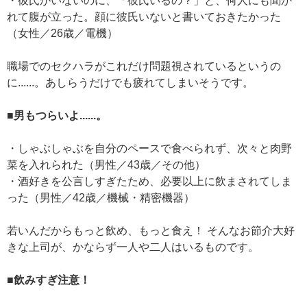
・彼氏がいないのに、「彼氏いるの？」と、何人にも聞か
れて腹が立った。顔に彼氏いないと書いておきたかった
（女性／26歳／電機）
職場でのセクハラがこれだけ問題視されているというの
に......。あしらうだけでも疲れてしまいそうです。
■男もつらいよ......。
・しゃぶしゃぶを自分のペースで食べられず、次々と肉野
菜を入れられた（男性／43歳／その他）
・酒好きを公言しすぎたため、必要以上に飲まされてしま
った（男性／42歳／機械・精密機器）
若いんだからもっと飲め、もっと食え！ そんなお節介大好
きな上司が、かならず一人や二人はいるものです。
■飲みすぎ注意！