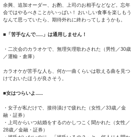
余興、追加オーダー、お酌、上司のお相手などなど。忘年
会ではやるべきことがいっぱい！ おいしい食事を楽しもう
なんて思っていたら、期待外れに終わってしまうかも。
■「苦手なんで......」は通用しません！
・二次会のカラオケで、無理矢理歌わされた（男性／30歳
／運輸・倉庫）
カラオケが苦手な人も、何か一曲くらいは歌える曲を見つ
けておいたほうが良さそう。
■女はつらいよ......
・女子が私だけで、接待漬けで疲れた（女性／33歳／金
融・証券）
・上司からいつ結婚をするのかしつこく聞かれた（女性／
28歳／金融・証券）