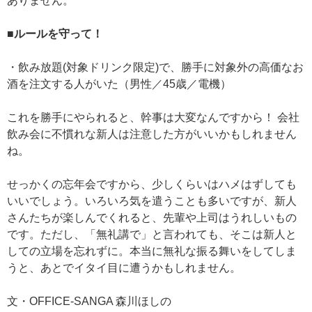
ありません。
■ルールを守って！
・飲み放題(対象ドリンク限定)で、勝手に対象外の高価なお
酒を注文する人がいた（男性／45歳／電機）
これを勝手にやられると、幹事は大変なんですから！ 会社
飲み会に不慣れな新人は注意した方がいいかもしれません
ね。
せっかくの忘年会ですから、少しくらいはハメはずしても
いいでしょう。いろいろ気を遣うことも多いですが、新人
さんたちが楽しんでくれると、先輩や上司はうれしいもの
です。ただし、「無礼講で」と言われても、そこは新人と
しての立場を忘れずに。本当に無礼な振る舞いをしてしま
うと、あとでイタイ目に遭うかもしれません。
文・OFFICE-SANGA 森川ほしの