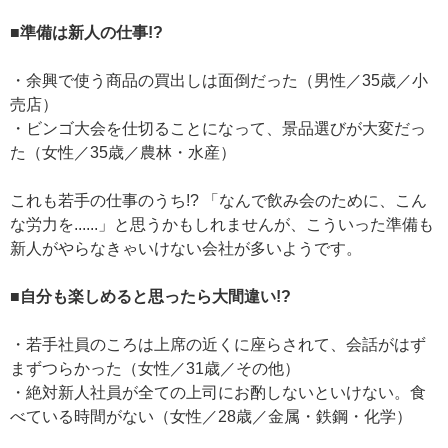
■準備は新人の仕事!?
・余興で使う商品の買出しは面倒だった（男性／35歳／小
売店）
・ビンゴ大会を仕切ることになって、景品選びが大変だっ
た（女性／35歳／農林・水産）
これも若手の仕事のうち!? 「なんで飲み会のために、こん
な労力を......」と思うかもしれませんが、こういった準備も
新人がやらなきゃいけない会社が多いようです。
■自分も楽しめると思ったら大間違い!?
・若手社員のころは上席の近くに座らされて、会話がはず
まずつらかった（女性／31歳／その他）
・絶対新人社員が全ての上司にお酌しないといけない。食
べている時間がない（女性／28歳／金属・鉄鋼・化学）