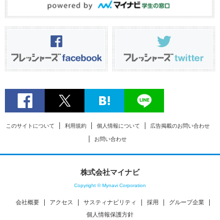
このサイトについて
利用規約
個人情報について
広告掲載のお問い合わせ
お問い合わせ
株式会社マイナビ
Copyright © Mynavi Corporation
会社概要
アクセス
サスティナビリティ
採用
グループ企業
個人情報保護方針