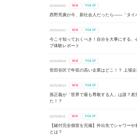
2026/04/02
西野亮廣が今、新社会人だったら――「タイパ
2025/10/21
今こそ知っておくべき！自分を大事にする、
プ体験レポート
2025/09/29
世田谷区で年収の高い企業はどこ！？ 上場企業平
2025/09/13
孫正義が「世界で最も尊敬する人」は誰？差
た！？
2025/08/11
【鍵付完全個室を完備】外出先でシャワーや
とは？