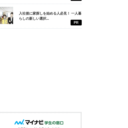
入社後に家探しを始める人必見！ 一人暮
らしの新しい選択...
PR