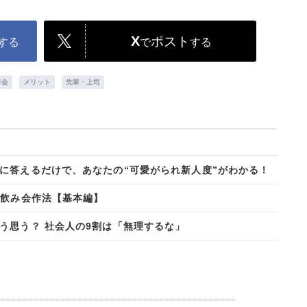
X
ポスト
する
で
する
年会
メリット
先輩・上司
に答えるだけで、あなたの“可愛がられ新人度”がわかる！
の飲み会作法【基本編】
う思う？ 社会人の9割は「無理するな」