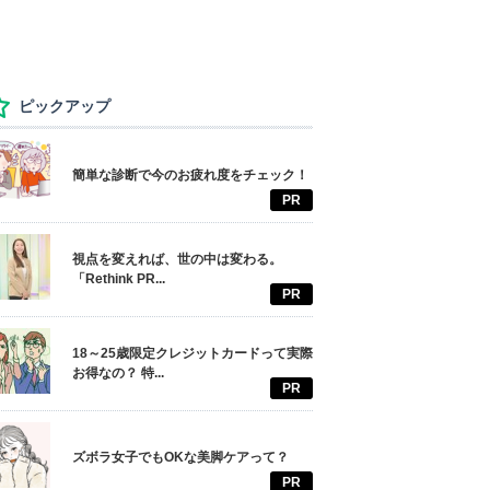
ピックアップ
簡単な診断で今のお疲れ度をチェック！
PR
視点を変えれば、世の中は変わる。
「Rethink PR...
PR
18～25歳限定クレジットカードって実際
お得なの？ 特...
PR
ズボラ女子でもOKな美脚ケアって？
PR