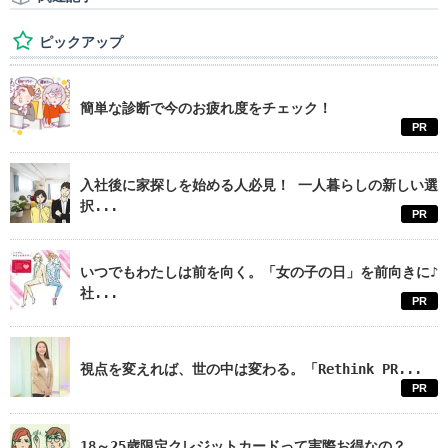
ピックアップ
簡単な診断で今のお疲れ度をチェック！
PR
入社後に家探しを始める人必見！ 一人暮らしの新しい選
択...
PR
いつでもわたしは前を向く。「女の子の日」を前向きに♪
社...
PR
視点を変えれば、世の中は変わる。「Rethink PR...
PR
18～25歳限定クレジットカードって実際お得なの？