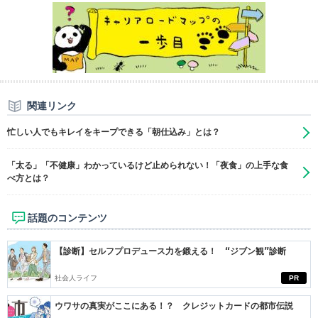
関連リンク
忙しい人でもキレイをキープできる「朝仕込み」とは？
「太る」「不健康」わかっているけど止められない！「夜食」の上手な食
べ方とは？
話題のコンテンツ
【診断】セルフプロデュース力を鍛える！ “ジブン観”診断
社会人ライフ
PR
ウワサの真実がここにある！？ クレジットカードの都市伝説