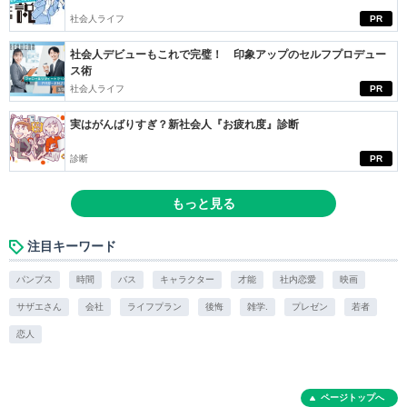
社会人ライフ
PR
社会人デビューもこれで完璧！ 印象アップのセルフプロデュー
ス術
社会人ライフ
PR
実はがんばりすぎ？新社会人『お疲れ度』診断
診断
PR
もっと見る
注目キーワード
パンプス
時間
バス
キャラクター
才能
社内恋愛
映画
サザエさん
会社
ライフプラン
後悔
雑学.
プレゼン
若者
恋人
ページトップへ