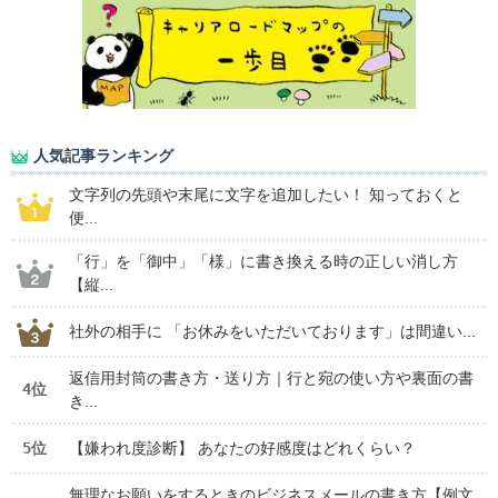
人気記事ランキング
文字列の先頭や末尾に文字を追加したい！ 知っておくと
便...
「行」を「御中」「様」に書き換える時の正しい消し方
【縦...
社外の相手に 「お休みをいただいております」は間違い...
返信用封筒の書き方・送り方｜行と宛の使い方や裏面の書
4位
き...
5位
【嫌われ度診断】 あなたの好感度はどれくらい？
無理なお願いをするときのビジネスメールの書き方【例文