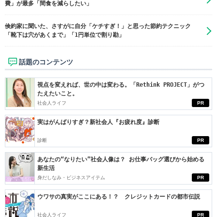
費」が最多「間食を減らしたい」
倹約家に聞いた、さすがに自分「ケチすぎ！」と思った節約テクニック
「靴下は穴があくまで」「1円単位で割り勘」
話題のコンテンツ
視点を変えれば、世の中は変わる。「Rethink PROJECT」がつ
たえたいこと。
社会人ライフ
PR
実はがんばりすぎ？新社会人『お疲れ度』診断
診断
PR
あなたの“なりたい”社会人像は？ お仕事バッグ選びから始める
新生活
身だしなみ・ビジネスアイテム
PR
ウワサの真実がここにある！？ クレジットカードの都市伝説
社会人ライフ
PR