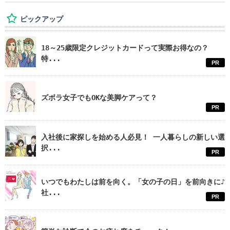
ピックアップ
18～25歳限定クレジットカードって実際お得なの？
特...
PR
ズボラ女子でもOKな美脚ケアって？
PR
入社後に家探しを始める人必見！ 一人暮らしの新しい選
択...
PR
いつでもわたしは前を向く。「女の子の日」を前向きに♪
社...
PR