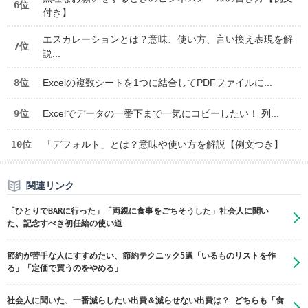
6位
付き】
エスカレーションとは？意味、使い方、言い換え表現を解
7位
説...
8位
Excelの複数シートを1つに結合してPDFファイルに...
9位
Excelでデータの一番下まで一気にコピーしたい！ 列...
10位
「デフォルト」とは？意味や使い方を解説【例文つき】
関連リンク
「ひとりでBARに行った」「両親に食事をごちそうした」社会人に聞い
た、記念すべき初任給の使い道
節約が苦手な人にすすめたい、節約テクニック5選「いるものリストを作
る」「定価で買うのをやめる」
社会人に聞いた、一番減らしたい出費＆減らせない出費は？ どちらも「食