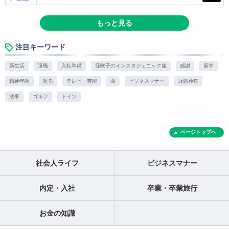
もっと見る
注目キーワード
新生活
退職
入社準備
窪咲子のインスタジェニック旅
感謝
留学
精神年齢
叱る
テレビ・芸能
曲
ビジネスマナー
冠婚葬祭
法事
ゴルフ
ドイツ
ページトップへ
社会人ライフ
ビジネスマナー
内定・入社
卒業・卒業旅行
お金の知識