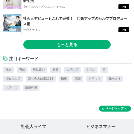
新生活
身だしなみ・ビジネスアイテム
PR
社会人デビューもこれで完璧！ 印象アップのセルフプロデュー
ス術
社会人ライフ
PR
もっと見る
注目キーワード
憧れ
有給
無駄遣い
香典
大学生活
ネイル
音
社会人生活
新社会人白書2018
徹夜
感謝
トラウマ
海外旅行
オフィス
冠婚葬祭
ページトップへ
社会人ライフ
ビジネスマナー