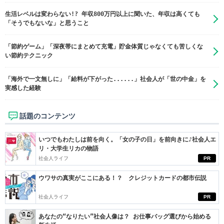
生活レベルは変わらない!? 年収800万円以上に聞いた、年収は高くても
「そうでもないな」と思うこと
「節約ゲーム」「深夜帯にまとめて充電」貯金体質じゃなくても苦しくな
い節約テクニック
「海外で一文無しに」「給料が下がった......」社会人が「世の中金」を
実感した経験
話題のコンテンツ
いつでもわたしは前を向く。「女の子の日」を前向きに♪社会人エ
リ・大学生リカの物語
社会人ライフ
PR
ウワサの真実がここにある！？ クレジットカードの都市伝説
社会人ライフ
PR
あなたの“なりたい”社会人像は？ お仕事バッグ選びから始める