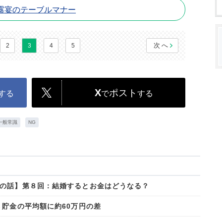
露宴のテーブルマナー
次へ
2
3
4
5
X
ポスト
する
で
する
一般常識
NG
の話】第８回：結婚するとお金はどうなる？
→貯金の平均額に約60万円の差