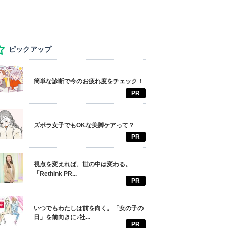
ピックアップ
簡単な診断で今のお疲れ度をチェック！
PR
ズボラ女子でもOKな美脚ケアって？
PR
視点を変えれば、世の中は変わる。
「Rethink PR...
PR
いつでもわたしは前を向く。「女の子の
日」を前向きに♪社...
PR