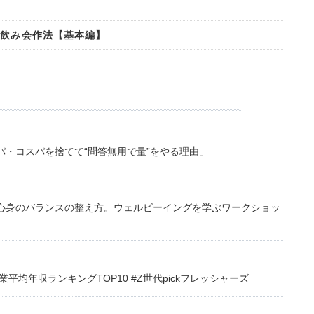
の飲み会作法【基本編】
・コスパを捨てて“問答無用で量”をやる理由」
心身のバランスの整え方。ウェルビーイングを学ぶワークショッ
均年収ランキングTOP10 #Z世代pickフレッシャーズ