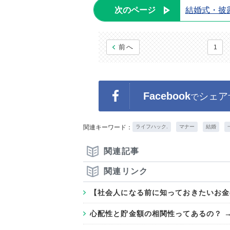
次のページ
結婚式・披
前へ
1
Facebook
シェア
で
関連キーワード：
ライフハック.
マナー
結婚
関連記事
関連リンク
【社会人になる前に知っておきたいお金
心配性と貯金額の相関性ってあるの？ 