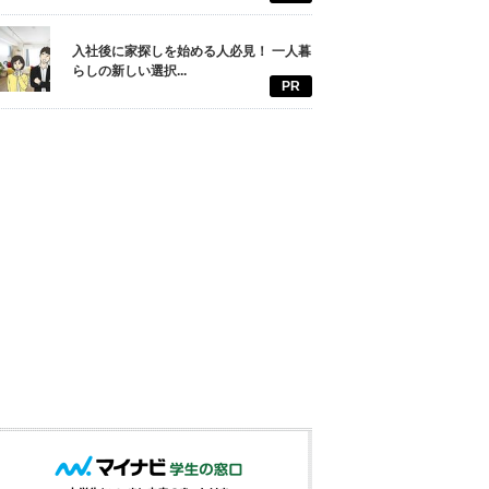
入社後に家探しを始める人必見！ 一人暮
らしの新しい選択...
PR