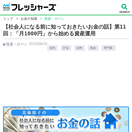
トップ
>
お金の知識
>
投資・ローン
【社会人になる前に知っておきたいお金の話】第11
回：「月1000円」から始める資産運用
2015/06/19
投資・ローン
節約
貯金
給料
税金
専門家.