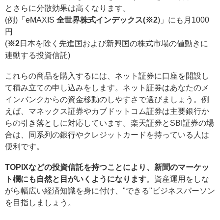
とさらに分散効果は高くなります。
(例)「eMAXIS
全世界株式インデックス(※2
)」にも月1000
円
(
※2
日本を除く先進国および新興国の株式市場の値動きに
連動する投資信託)
これらの商品を購入するには、ネット証券に口座を開設し
て積み立ての申し込みをします。ネット証券はあなたのメ
インバンクからの資金移動のしやすさで選びましょう。例
えば、マネックス証券やカブドットコム証券は主要銀行か
らの引き落としに対応しています。楽天証券とSBI証券の場
合は、同系列の銀行やクレジットカードを持っている人は
便利です。
TOPIXなどの投資信託を持つことにより、新聞のマーケッ
ト欄にも自然と目がいくようになります
。資産運用をしな
がら幅広い経済知識を身に付け、"できる"ビジネスパーソン
を目指しましょう。