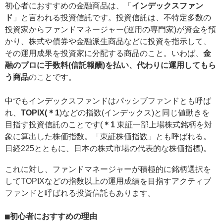
初心者におすすめの金融商品は、「
インデックスファン
ド
」と言われる投資信託です。投資信託は、不特定多数の
投資家からファンドマネージャー(運用の専門家)が資金を預
かり、株式や債券や金融派生商品などに投資を指示して、
その運用成果を投資家に分配する商品のこと。いわば、
金
融のプロに手数料(信託報酬)を払い、代わりに運用してもら
う商品
のことです。
中でもインデックスファンドはパッシブファンドとも呼ば
れ、
TOPIX(＊1
)などの指数(インデックス)と同じ値動きを
目指す投資信託のことです(
＊1
東証一部上場株式銘柄を対
象に算出した株価指数。「東証株価指数」とも呼ばれる。
日経225とともに、日本の株式市場の代表的な株価指標)。
これに対し、ファンドマネージャーが積極的に銘柄選択を
してTOPIXなどの指数以上の運用成績を目指すアクティブ
ファンドと呼ばれる投資信託もあります。
■初心者におすすめの理由