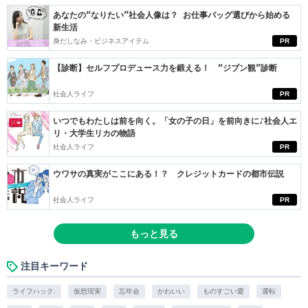
あなたの“なりたい”社会人像は？ お仕事バッグ選びから始める
新生活
身だしなみ・ビジネスアイテム
PR
【診断】セルフプロデュース力を鍛える！ “ジブン観”診断
社会人ライフ
PR
いつでもわたしは前を向く。「女の子の日」を前向きに♪社会人エ
リ・大学生リカの物語
社会人ライフ
PR
ウワサの真実がここにある！？ クレジットカードの都市伝説
社会人ライフ
PR
もっと見る
注目キーワード
ライフハック.
仮想現実
忘年会
かわいい
ものすごい愛
運転