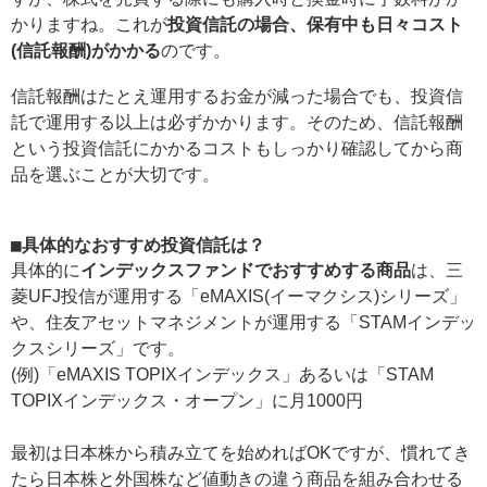
かりますね。これが
投資信託の場合、保有中も日々コスト
(信託報酬)がかかる
のです。
信託報酬はたとえ運用するお金が減った場合でも、投資信
託で運用する以上は必ずかかります。そのため、信託報酬
という投資信託にかかるコストもしっかり確認してから商
品を選ぶことが大切です。
■具体的なおすすめ投資信託は？
具体的に
インデックスファンドでおすすめする商品
は、三
菱UFJ投信が運用する「eMAXIS(イーマクシス)シリーズ」
や、住友アセットマネジメントが運用する「STAMインデッ
クスシリーズ」です。
(例)「eMAXIS TOPIXインデックス」あるいは「STAM
TOPIXインデックス・オープン」に月1000円
最初は日本株から積み立てを始めればOKですが、慣れてき
たら日本株と外国株など値動きの違う商品を組み合わせる