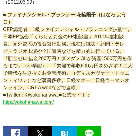
（2012.03.09）
■ ファイナンシャル・プランナー 花輪陽子（はなわ よう
こ）
CFP認定者、1級ファイナンシャル・プランニング技能士。
日本FP協会「くらしとお金のFP相談室」2011年度相談
員。元外資系の投資銀行勤務。現在は雑誌・新聞・テレ
ビ・ラジオ出演や全国講演などを精力的に行っている。
『貯金ゼロ 借金200万円！ダメダメOLが資産1500万円を作
るまで』（小学館）、『夫婦で年収600万円をめざす！二人
で時代を生き抜くお金管理術』（ディスカヴァー・トゥエ
ンティワン）など著書多数。日経マネー、日経ウーマンオ
ンライン、CREA webなどで連載。
■Twitter：@yokohanawa ■公式サイト：
http://yokohanawa.com/