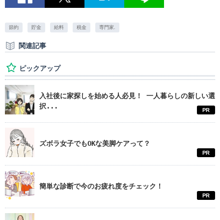
節約
貯金
給料
税金
専門家.
関連記事
ピックアップ
入社後に家探しを始める人必見！ 一人暮らしの新しい選
択...
PR
ズボラ女子でもOKな美脚ケアって？
PR
簡単な診断で今のお疲れ度をチェック！
PR