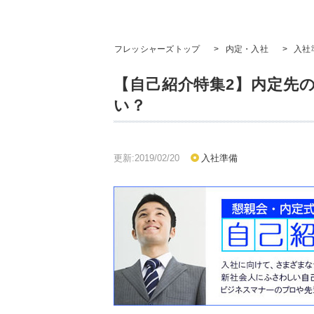
フレッシャーズトップ
>
内定・入社
>
入社
【自己紹介特集2】内定先
い？
更新:2019/02/20
入社準備