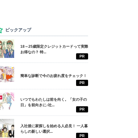
ピックアップ
18～25歳限定クレジットカードって実際
お得なの？ 特...
PR
簡単な診断で今のお疲れ度をチェック！
PR
いつでもわたしは前を向く。「女の子の
日」を前向きに♪社...
PR
入社後に家探しを始める人必見！ 一人暮
らしの新しい選択...
PR