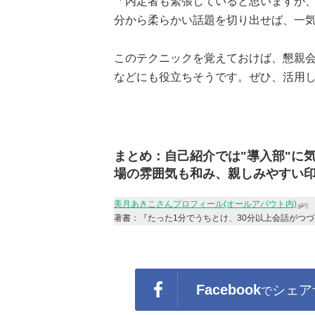
「内定者も緊張していると思いますが
分から柔らかい話題を切り出せば、一気
このテクニックを覚えておけば、懇親
などにも役立ちそうです。ぜひ、活用
まとめ：自己紹介では"導入部"に
場の雰囲気も和み、親しみやすい
美月あきこさんプロフィール(オールアバウト内)
著書：『たった1分でうちとけ、30分以上会話がつ
Facebook
シェア
で