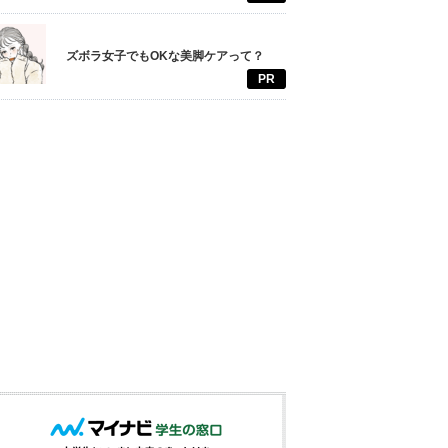
ズボラ女子でもOKな美脚ケアって？
PR