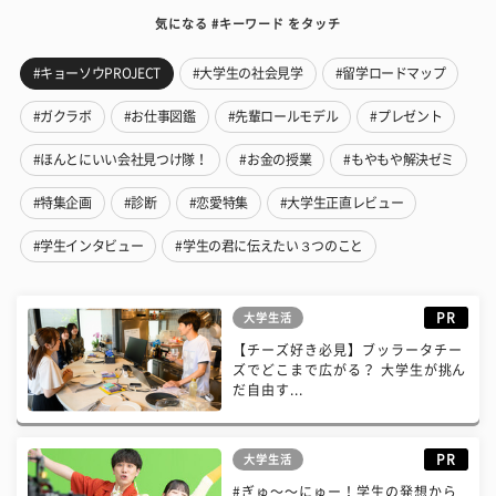
気になる #キーワード をタッチ
#キョーソウPROJECT
#大学生の社会見学
#留学ロードマップ
#ガクラボ
#お仕事図鑑
#先輩ロールモデル
#プレゼント
#ほんとにいい会社見つけ隊！
#お金の授業
#もやもや解決ゼミ
#特集企画
#診断
#恋愛特集
#大学生正直レビュー
#学生インタビュー
#学生の君に伝えたい３つのこと
PR
大学生活
【チーズ好き必見】ブッラータチー
ズでどこまで広がる？ 大学生が挑ん
だ自由す...
PR
大学生活
#ぎゅ〜〜にゅー！学生の発想から