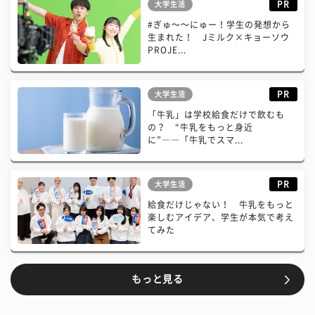
PR
大学生活
#ぎゅ〜〜にゅー！学生の発想から
生まれた！ Jミルク×キョーソウ
PROJE...
PR
大学生活
「牛乳」は学校給食だけで飲むも
の？ “牛乳をもっと身近
に”――「牛乳でスマ...
PR
大学生活
給食だけじゃない！ 牛乳をもっと
楽しむアイデア、学生が本気で考え
てみた
もっと見る