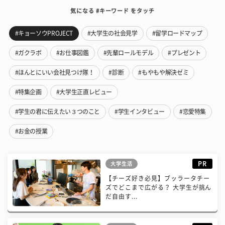
気になる #キーワード をタッチ
#キョーソウPROJECT
#大学生の社会見学
#留学ロードマップ
#ガクラボ
#お仕事図鑑
#先輩ロールモデル
#プレゼント
#ほんとにいい会社見つけ隊！
#診断
#もやもや解決ゼミ
#特集企画
#大学生正直レビュー
#学生の君に伝えたい３つのこと
#学生インタビュー
#恋愛特集
#お金の授業
PR
大学生活
【チーズ好き必見】ブッラータチー
ズでどこまで広がる？ 大学生が挑ん
だ自由す...