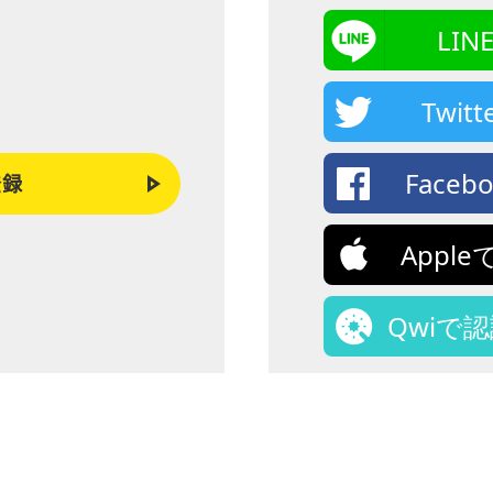
LI
Twi
Face
登録
Appl
Qwiで