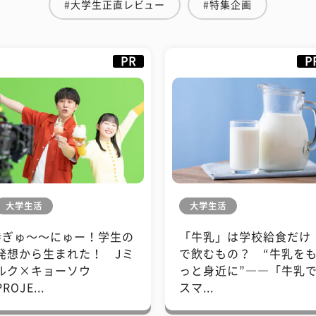
#大学生正直レビュー
#特集企画
PR
P
大学生活
大学生活
#ぎゅ〜〜にゅー！学生の
「牛乳」は学校給食だけ
発想から生まれた！ Jミ
で飲むもの？ “牛乳を
ルク×キョーソウ
っと身近に”――「牛乳
PROJE...
スマ...