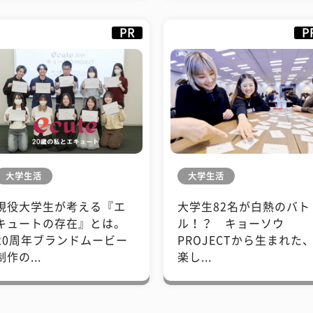
PR
P
大学生活
大学生活
現役大学生が考える『エ
大学生82名が白熱のバト
キュートの存在』とは。
ル！？ キョーソウ
20周年ブランドムービー
PROJECTから生まれた
制作の...
楽し...