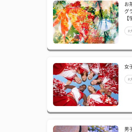
お
グ
【
#
女
#
男