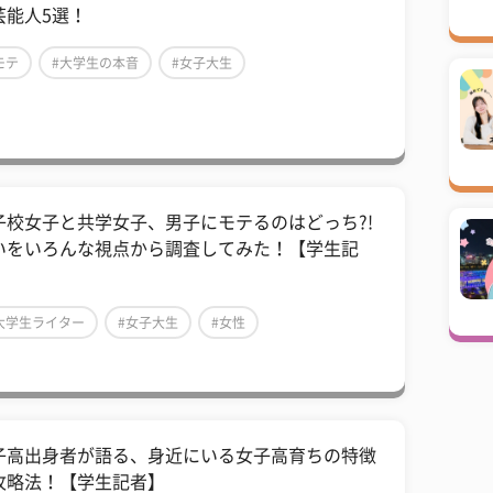
芸能人5選！
モテ
#大学生の本音
#女子大生
子校女子と共学女子、男子にモテるのはどっち?!
いをいろんな視点から調査してみた！【学生記
】
大学生ライター
#女子大生
#女性
子高出身者が語る、身近にいる女子高育ちの特徴
攻略法！【学生記者】