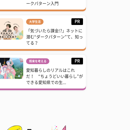
ークパターン入門
PR
大学生活
「気づいたら課金!?」ネットに
潜む“ダークパターン”て、知っ
てる？
PR
将来を考える
愛知暮らしのリアルはこれ
だ！ “ちょうどいい暮らし”が
できる愛知県での生...