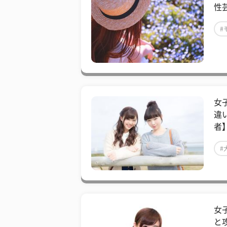
性
#
女
違
者
#
女
と