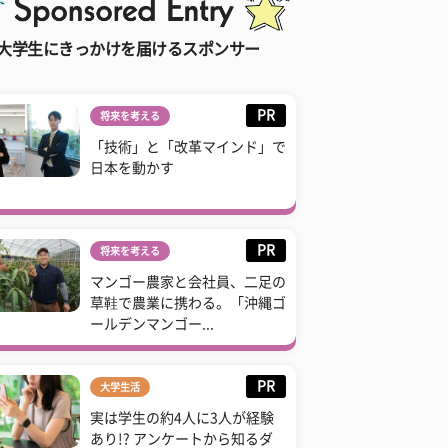
大学生にきっかけを届けるスポンサー
PR
将来を考える
「技術」と「改革マインド」で
日本を動かす
PR
将来を考える
マンゴー農家と会社員、二足の
草鞋で農業に携わる。「沖縄ゴ
ールデンマンゴー...
PR
大学生活
実は学生の約4人に3人が経験
あり!? アンケートから知るダ