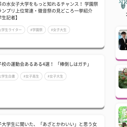
茶の水女子大学をもっと知れるチャンス！ 学園祭
ランプリ上位常連・徽音祭の見どころ一挙紹介
学生記者】
大学生ライター
#学園祭
#女子大生
子校の運動会あるある4選！ 「棒倒しはガチ」
大学生白書
#女子高生
#女子大生
子大学生に聞いた、「あざとかわいい」と思う女