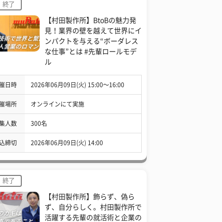
終了
【村田製作所】BtoBの魅力発
見！業界の壁を越えて世界にイ
ンパクトを与える“ボーダレス
な仕事”とは #先輩ロールモデ
ル
催日時
2026年06月09日(火) 15:00〜16:00
催場所
オンラインにて実施
集人数
300名
込締切
2026年06月09日(火) 14:00
終了
【村田製作所】飾らず、偽ら
ず、自分らしく。村田製作所で
活躍する先輩の就活術と企業の