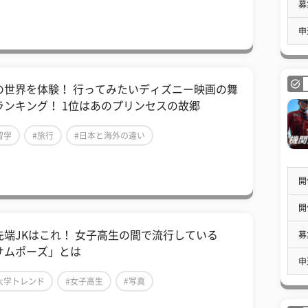
募
申
夢の世界を体験！ 行ってみたいディズニー映画の舞
ランキング！ 1位はあのプリンセスの故郷
留学
#旅行
#日本と海外の違い
開
開
先端JKはこれ！ 女子高生の間で流行している
募
サムポーズ」とは
申
大学トレンド
#女子高生
#写真