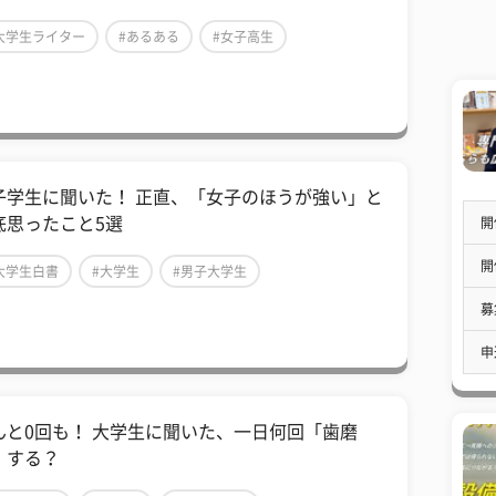
大学生ライター
#あるある
#女子高生
子学生に聞いた！ 正直、「女子のほうが強い」と
底思ったこと5選
開
開
大学生白書
#大学生
#男子大学生
募
申
んと0回も！ 大学生に聞いた、一日何回「歯磨
」する？