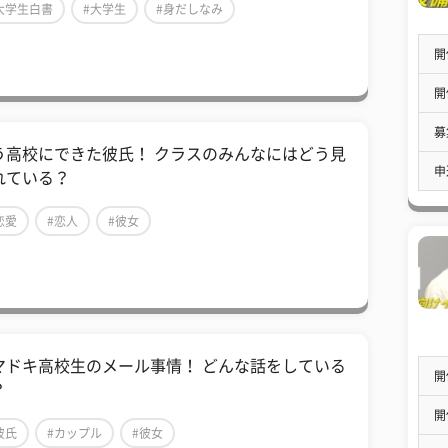
大学生白書
#大学生
#身だしなみ
開
開
募
う高校にできた彼氏！ クラスのみんなにはどう見
申
れている？
恋愛
#恋人
#彼女
マドキ高校生のメール事情！ どんな話をしている
開
？
開
彼氏
#カップル
#彼女