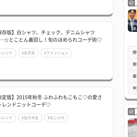
保存版】白シャツ、チェック、デニムシャツ
tc…☆とことん着回し！旬のほめられコーデ術♡
開
トレンド
#女子会
#ファッション
開
募
申
決定版】2015年秋冬 ふわふわもこもこ♡の愛さ
トレンドニットコーデ♡
トレンド
#女子大生
#おしゃれ