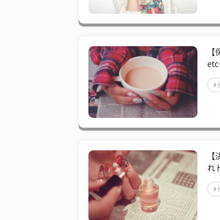
【
e
#
【
れ
#