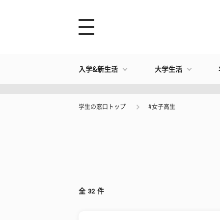
入学&新生活
大学生活
学生の窓口トップ
#女子高生
全
32
件