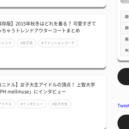
開
保存版】2015年秋冬はどれを着る？ 可愛すぎて
開
っちゃうトレンドアウターコートまとめ
募
トレンド
#女子会
#ファッションコーデ
申
ユニドル】女子大生アイドルの頂点！ 上智大学
PH mellmuse」にインタビュー
アイドル
#インタビュー
#女子大生
Twee