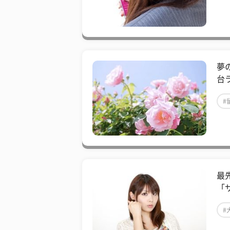
​
台
#
最
「
#