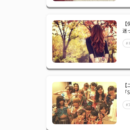
【
迷
#
【
「S
#