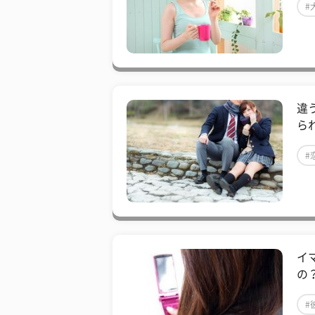
#
違
ら
#
イ
の
#