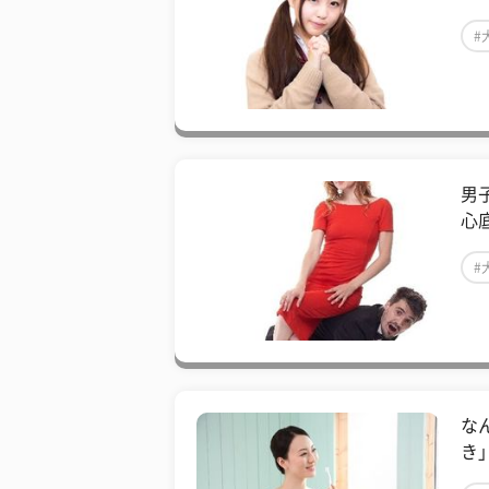
#
男
心
#
な
き