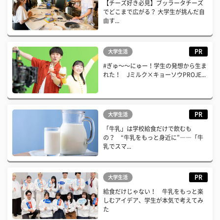
【チーズ好き必見】ブッラータチーズ
でどこまで広がる？ 大学生が挑んだ自
由す...
PR
大学生活
#ぎゅ〜〜にゅー！学生の発想から生ま
れた！ Jミルク×キョーソウPROJE...
PR
大学生活
「牛乳」は学校給食だけで飲むも
の？ “牛乳をもっと身近に”――「牛
乳でスマ...
PR
大学生活
給食だけじゃない！ 牛乳をもっと楽
しむアイデア、学生が本気で考えてみ
た