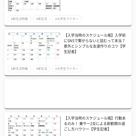
#新生活特集
#新生活
#大学生ライター
【入学当時のスケジュール帳】入学前
にSNSで繋がらないと詰むって本当？
意外とシンプルな友達作りのコツ【学
生記者】
#新生活特集
#新生活
#大学生ライター
【入学当時のスケジュール帳】行動あ
るのみ！ 兼サー2女による新歓期の過
ごし方ハウツー【学生記者】