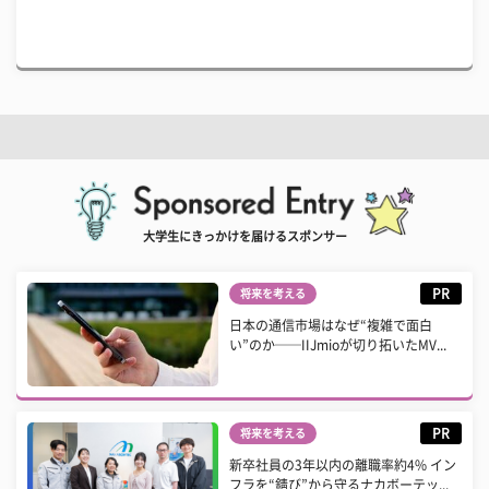
大学生にきっかけを届けるスポンサー
PR
将来を考える
日本の通信市場はなぜ“複雑で面白
い”のか──IIJmioが切り拓いたMV...
PR
将来を考える
新卒社員の3年以内の離職率約4% イン
フラを“錆び”から守るナカボーテッ...