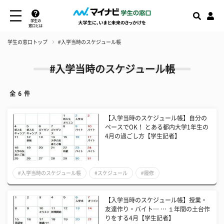
学生の
窓口とは
学生の窓口トップ
#入学当時のスケジュール帳
#入学当時のスケジュール帳
全
6
件
【入学当時のスケジュール帳】自分の
ペースでOK！ とある都内大学1年生の
4月の過ごし方【学生記者】
#入学当時のスケジュール帳
#スケジュール
#履修
【入学当時のスケジュール帳】授業・
友達作り・バイト… … １年間の土台作
りをする4月【学生記者】