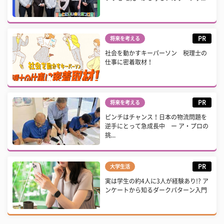
PR
将来を考える
社会を動かすキーパーソン 税理士の
仕事に密着取材！
PR
将来を考える
ピンチはチャンス！日本の物流問題を
逆手にとって急成長中 ー ア・プロの
挑...
PR
大学生活
実は学生の約4人に3人が経験あり!? ア
ンケートから知るダークパターン入門