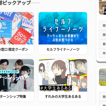
部ピックアップ
開
開
募
の窓口 限定クーポン
セルフライナーノーツ
申
ターンシップ特集
すれみの大学生あるある
開
開