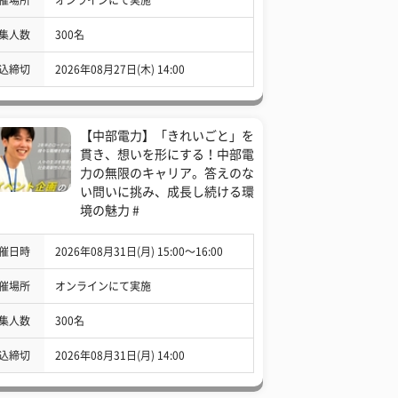
集人数
300名
込締切
2026年08月27日(木) 14:00
【中部電力】「きれいごと」を
貫き、想いを形にする！中部電
力の無限のキャリア。答えのな
い問いに挑み、成長し続ける環
境の魅力 #
催日時
2026年08月31日(月) 15:00〜16:00
催場所
オンラインにて実施
集人数
300名
込締切
2026年08月31日(月) 14:00