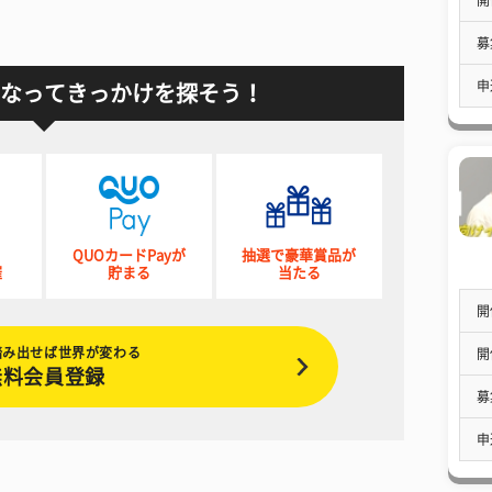
募
申
なってきっかけを探そう！
QUOカードPayが
抽選で豪華賞品が
催
貯まる
当たる
開
踏み出せば世界が変わる
開
無料会員登録
募
申