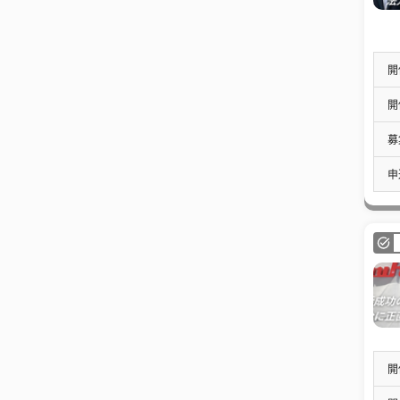
開
開
募
申
開