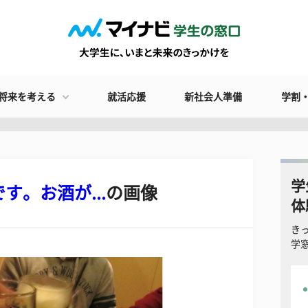
将来を考える
就活応援
新社会人準備
学割
学
す。お酒が...
の画像
体
き
学