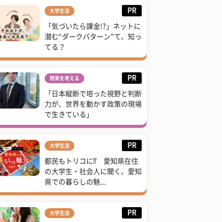
PR
大学生活
「気づいたら課金!?」ネットに
潜む“ダークパターン”て、知っ
てる？
PR
将来を考える
「日本縦断で培った視野と判断
力が、世界を動かす政策の現場
で生きている」
PR
大学生活
都民もトリコに⁉ 愛知県在住
の大学生・社会人に聞く、愛知
県での暮らしの魅...
PR
大学生活