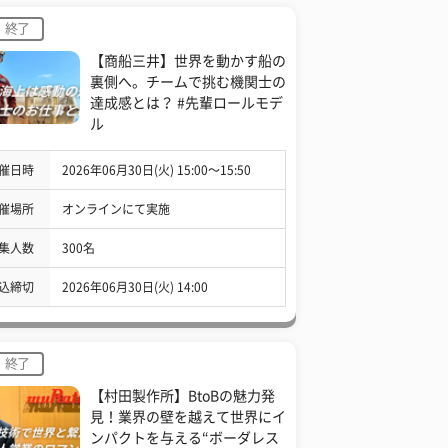
終了
【商船三井】世界を動かす船の
裏側へ。チームで挑む機関士の
達成感とは？ #先輩ロールモデ
ル
催日時
2026年06月30日(火) 15:00〜15:50
催場所
オンラインにて実施
集人数
300名
込締切
2026年06月30日(火) 14:00
終了
【村田製作所】BtoBの魅力発
見！業界の壁を越えて世界にイ
ンパクトを与える“ボーダレス