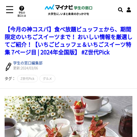
学生の
窓口とは
【今月の神コスパ】食べ放題ビュッフェから、期間
限定のいちごスイーツまで！ おいしい情報を厳選し
てご紹介！【いちごビュッフェ＆いちごスイーツ特
集 7ページ目 | 2024年全国版】 #Z世代Pick
学生の窓口編集部
更新:2024/03/06
タグ：
Z世代Pick
グルメ