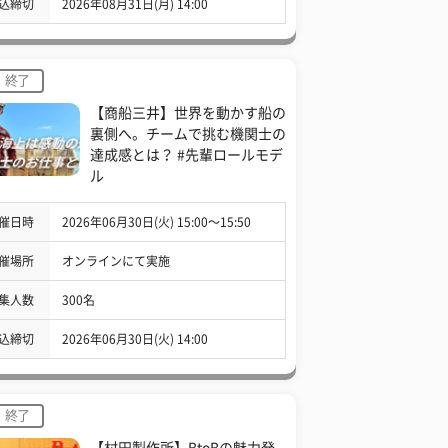
込締切
2026年08月31日(月) 14:00
終了
【商船三井】世界を動かす船の
裏側へ。チームで挑む機関士の
達成感とは？ #先輩ロールモデ
ル
催日時
2026年06月30日(火) 15:00〜15:50
催場所
オンラインにて実施
集人数
300名
込締切
2026年06月30日(火) 14:00
終了
【村田製作所】BtoBの魅力発