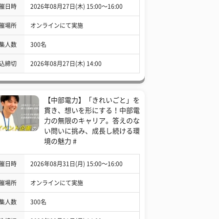
催日時
2026年08月27日(木) 15:00〜16:00
催場所
オンラインにて実施
集人数
300名
込締切
2026年08月27日(木) 14:00
【中部電力】「きれいごと」を
貫き、想いを形にする！中部電
力の無限のキャリア。答えのな
い問いに挑み、成長し続ける環
境の魅力 #
催日時
2026年08月31日(月) 15:00〜16:00
催場所
オンラインにて実施
集人数
300名