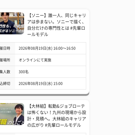
【ソニー】誰一人、同じキャリ
アは歩まない。ソニーで描く、
自分だけの専門性とは #先輩ロ
ールモデル
催日時
2026年08月19日(水) 16:00〜16:50
催場所
オンラインにて実施
集人数
300名
込締切
2026年08月19日(水) 15:00
【大林組】転勤&ジョブローテ
は怖くない！九州の現場から設
計・見積へ。大林組のキャリア
の広がり #先輩ロールモデル