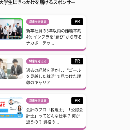
大学生にきっかけを届けるスポンサー
PR
将来を考える
新卒社員の3年以内の離職率約
4% インフラを“錆び”から守る
ナカボーテッ...
PR
将来を考える
過去の経験を活かし、“ゴール
を見越した就活”で見つけた理
想のキャリア
PR
将来を考える
会計のプロ「税理士」「公認会
計士」ってどんな仕事？ 何が
違うの？ 資格の...