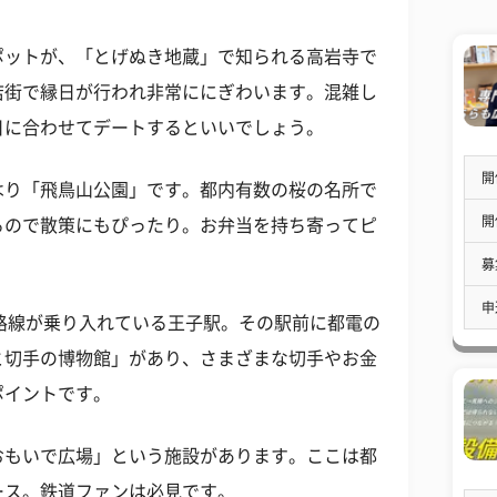
ポットが、「とげぬき地蔵」で知られる高岩寺で
は商店街で縁日が行われ非常ににぎわいます。混雑し
日に合わせてデートするといいでしょう。
開
はり「飛鳥山公園」です。都内有数の桜の名所で
開
るので散策にもぴったり。お弁当を持ち寄ってピ
募
申
路線が乗り入れている王子駅。その駅前に都電の
と切手の博物館」があり、さまざまな切手やお金
ポイントです。
おもいで広場」という施設があります。ここは都
ース。鉄道ファンは必見です。