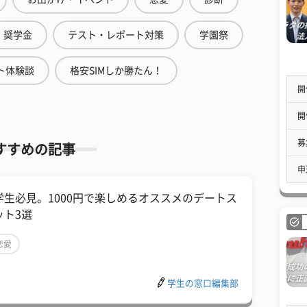
奨学金
テスト・レポート対策
学園祭
ト体験談
格安SIMしか勝たん！
開
開
募
すすめの記事
申
学生必見。1000円で楽しめるオススメのデートス
ット3選
恋愛
学生の窓口編集部