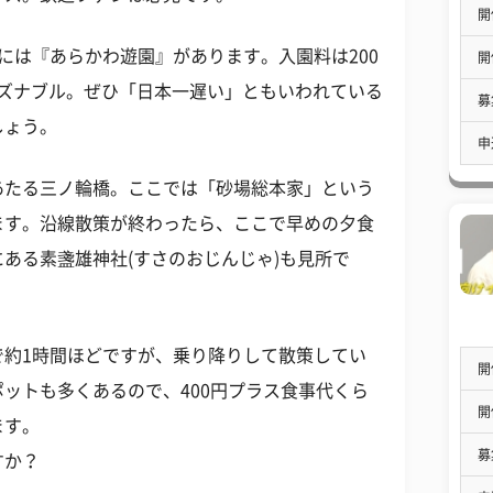
開
には『あらかわ遊園』があります。入園料は200
開
リーズナブル。ぜひ「日本一遅い」ともいわれている
募
しょう。
申
あたる三ノ輪橋。ここでは「砂場総本家」という
ます。沿線散策が終わったら、ここで早めの夕食
ある素盞雄神社(すさのおじんじゃ)も見所で
で約1時間ほどですが、乗り降りして散策してい
開
ットも多くあるので、400円プラス食事代くら
開
ます。
募
すか？