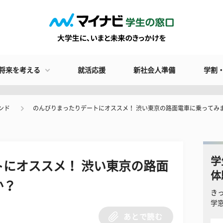
将来を考える
就活応援
新社会人準備
学割
ンド
のんびりまったりデートにオススメ！ 渋い東京の路面電車に乗ってみ
学
にオススメ！ 渋い東京の路面
体
か？
き
学
あとで読む