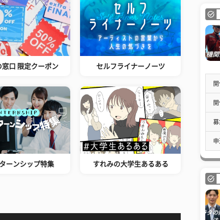
の窓口 限定クーポン
セルフライナーノーツ
開
開
募
申
ターンシップ特集
すれみの大学生あるある