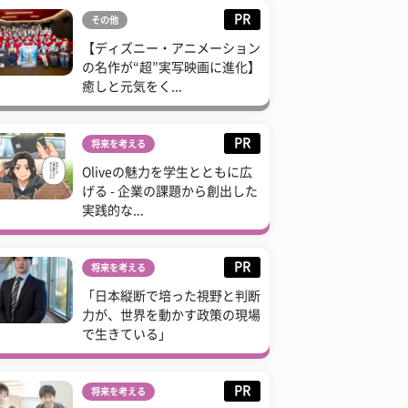
PR
その他
【ディズニー・アニメーション
の名作が“超”実写映画に進化】
癒しと元気をく...
PR
将来を考える
Oliveの魅力を学生とともに広
げる - 企業の課題から創出した
実践的な...
PR
将来を考える
「日本縦断で培った視野と判断
力が、世界を動かす政策の現場
で生きている」
PR
将来を考える