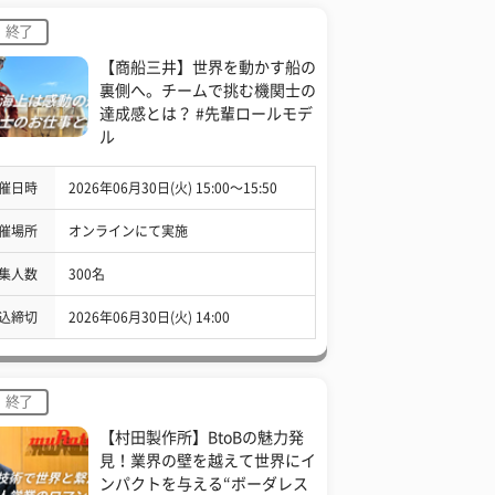
終了
【商船三井】世界を動かす船の
裏側へ。チームで挑む機関士の
達成感とは？ #先輩ロールモデ
ル
催日時
2026年06月30日(火) 15:00〜15:50
催場所
オンラインにて実施
集人数
300名
込締切
2026年06月30日(火) 14:00
終了
【村田製作所】BtoBの魅力発
見！業界の壁を越えて世界にイ
ンパクトを与える“ボーダレス