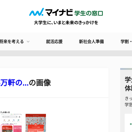
将来を考える
就活応援
新社会人準備
学割
学
万軒の...
の画像
体
き
学