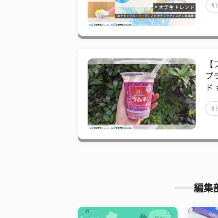
#
【
プ
ド
#
編集