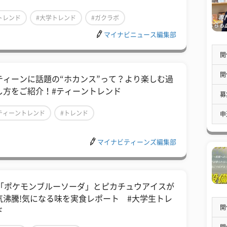
トレンド
#大学トレンド
#ガクラボ
マイナビニュース編集部
開
開
ティーンに話題の“ホカンス”って？より楽しむ過
し方をご紹介！#ティーントレンド
募
ティーントレンド
#トレンド
申
マイナビティーンズ編集部
1「ポケモンブルーソーダ」とピカチュウアイスが
気沸騰!気になる味を実食レポート #大学生トレ
開
ド
開