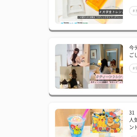
#
今
ご
#
3
人
ン