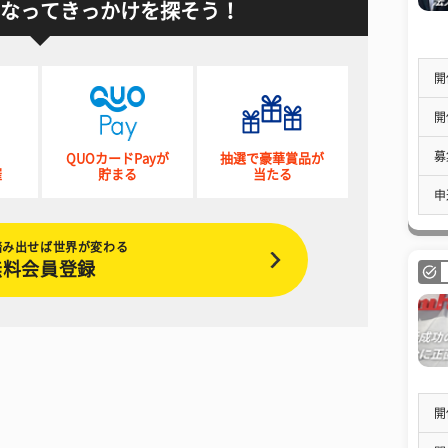
なってきっかけを探そう！
開
開
募
QUOカードPayが
抽選で豪華賞品が
催
貯まる
当たる
申
踏み出せば世界が変わる
無料会員登録
開