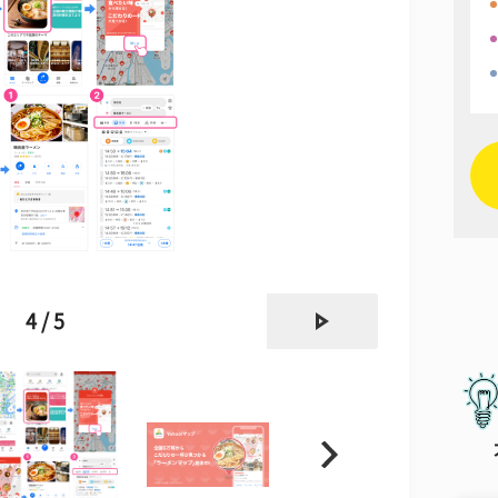
next
4 / 5