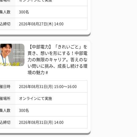
集人数
300名
込締切
2026年08月27日(木) 14:00
【中部電力】「きれいごと」を
貫き、想いを形にする！中部電
力の無限のキャリア。答えのな
い問いに挑み、成長し続ける環
境の魅力 #
催日時
2026年08月31日(月) 15:00〜16:00
催場所
オンラインにて実施
集人数
300名
込締切
2026年08月31日(月) 14:00