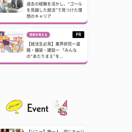
過去の経験を活かし、“ゴール
を見越した就活”で見つけた理
想のキャリア
PR
将来を考える
【就活生必見】業界研究ー道
路・舗装・建設ー 「みんな
の“あたりまえ”を...
【ソニー】誰一人、同じキャリ