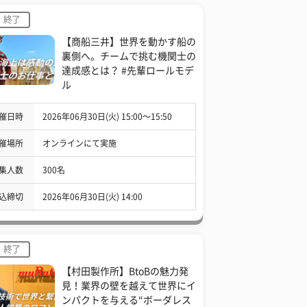
終了
【商船三井】世界を動かす船の
裏側へ。チームで挑む機関士の
達成感とは？ #先輩ロールモデ
ル
催日時
2026年06月30日(火) 15:00〜15:50
催場所
オンラインにて実施
集人数
300名
込締切
2026年06月30日(火) 14:00
終了
【村田製作所】BtoBの魅力発
見！業界の壁を越えて世界にイ
ンパクトを与える“ボーダレス