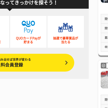
なってきっかけを探そう！
開
開
募
QUOカードPayが
抽選で豪華賞品が
催
貯まる
当たる
申
踏み出せば世界が変わる
無料会員登録
開