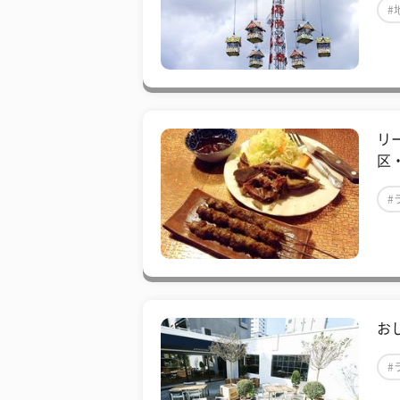
#
リ
区
#
お
#