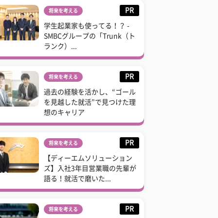
PR
将来を考える
学生起業家も使ってる！？ -
SMBCグループの「Trunk（ト
ランク）...
PR
将来を考える
過去の経験を活かし、“ゴール
を見越した就活”で見つけた理
想のキャリア
PR
将来を考える
【ディーエムソリューション
ズ】入社3年目営業職の先輩が
語る！就活で磨いた...
PR
将来を考える