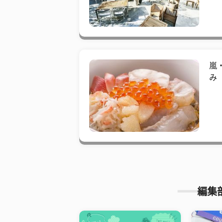
嵐
み
編集