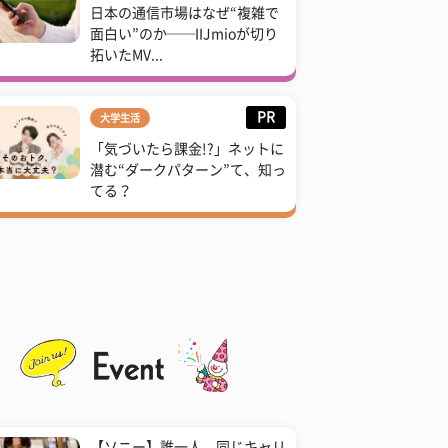
日本の通信市場はなぜ“複雑で
面白い”のか──IIJmioが切り
拓いたMV...
PR
大学生活
「気づいたら課金!?」ネットに
潜む“ダークパターン”て、知っ
てる？
【ソニー】誰一人、同じキャリ