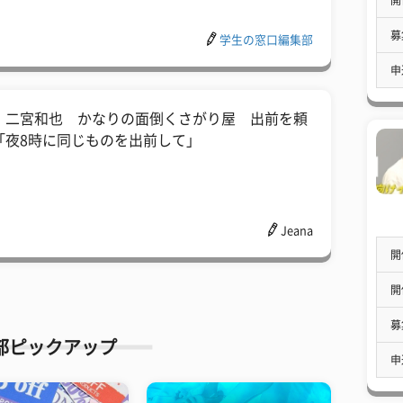
募
学生の窓口編集部
申
・二宮和也 かなりの面倒くさがり屋 出前を頼
「夜8時に同じものを出前して」
Jeana
開
開
募
部ピックアップ
申