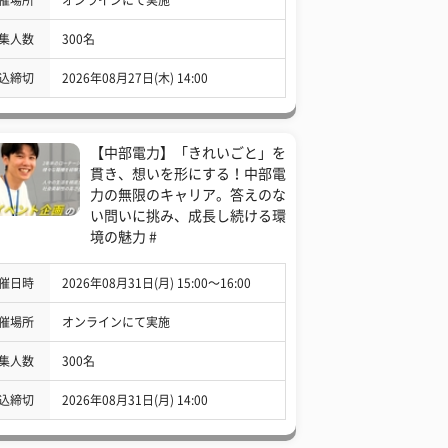
集人数
300名
込締切
2026年08月27日(木) 14:00
【中部電力】「きれいごと」を
貫き、想いを形にする！中部電
力の無限のキャリア。答えのな
い問いに挑み、成長し続ける環
境の魅力 #
催日時
2026年08月31日(月) 15:00〜16:00
催場所
オンラインにて実施
集人数
300名
込締切
2026年08月31日(月) 14:00