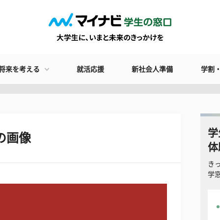
将来を考える
就活応援
新社会人準備
学割
学
の画像
体
き
学