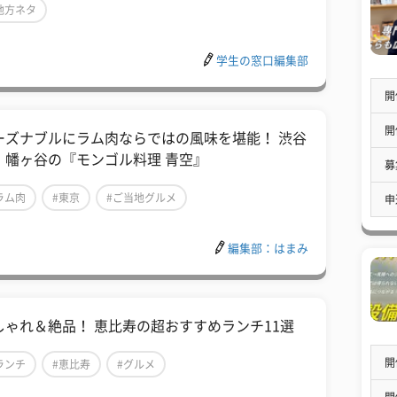
地方ネタ
学生の窓口編集部
開
開
ーズナブルにラム肉ならではの風味を堪能！ 渋谷
・幡ヶ谷の『モンゴル料理 青空』
募
ラム肉
#東京
#ご当地グルメ
申
編集部：はまみ
しゃれ＆絶品！ 恵比寿の超おすすめランチ11選
開
ランチ
#恵比寿
#グルメ
開