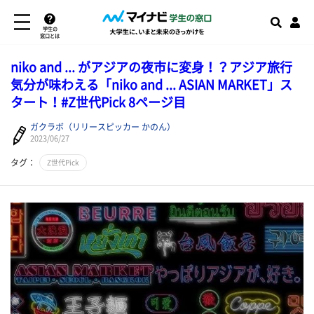
学生の
窓口とは
niko and ... がアジアの夜市に変身！？アジア旅行
気分が味わえる「niko and ... ASIAN MARKET」ス
タート！#Z世代Pick 8ページ目
ガクラボ（リリースピッカー かのん）
2023/06/27
タグ：
Z世代Pick