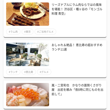
リーズナブルにラム肉ならではの風味
を堪能！ 渋谷区・幡ヶ谷の『モンゴル
料理 青空』
#ラム肉
#東京
#ご当地グルメ
おしゃれ＆絶品！ 恵比寿の超おすすめ
ランチ11選
#ランチ
#恵比寿
#グルメ
嵐・二宮和也 かなりの面倒くさがり
屋 出前を頼み「夜8時に同じものを出
前して」