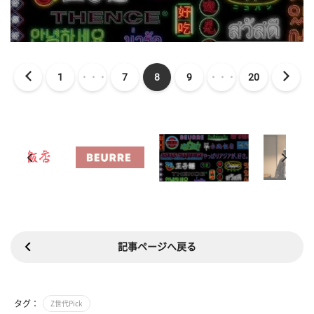
1
・・・
7
8
9
・・・
20
記事ページへ戻る
タグ：
Z世代Pick